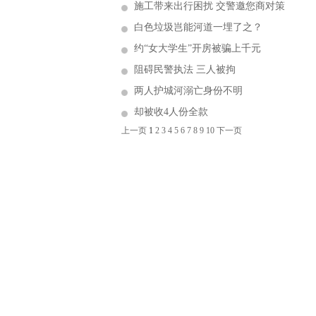
施工带来出行困扰 交警邀您商对策
白色垃圾岂能河道一埋了之？
约“女大学生”开房被骗上千元
阻碍民警执法 三人被拘
两人护城河溺亡身份不明
却被收4人份全款
上一页
1
2
3
4
5
6
7
8
9
10
下一页