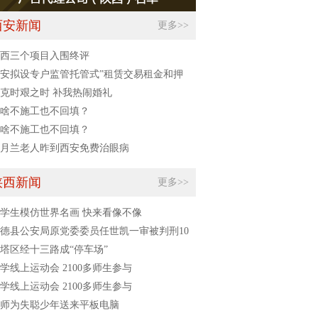
西安新闻
更多>>
西三个项目入围终评
安拟设专户监管托管式”租赁交易租金和押
克时艰之时 补我热闹婚礼
啥不施工也不回填？
啥不施工也不回填？
月兰老人昨到西安免费治眼病
陕西新闻
更多>>
学生模仿世界名画 快来看像不像
德县公安局原党委委员任世凯一审被判刑10
月
塔区经十三路成“停车场”
学线上运动会 2100多师生参与
学线上运动会 2100多师生参与
师为失聪少年送来平板电脑