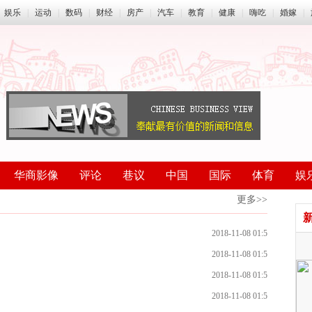
娱乐
|
运动
|
数码
|
财经
|
房产
|
汽车
|
教育
|
健康
|
嗨吃
|
婚嫁
|
华商影像
评论
巷议
中国
国际
体育
娱
更多>>
新
2018-11-08 01:5
6:45
2018-11-08 01:5
6:45
2018-11-08 01:5
6:45
2018-11-08 01:5