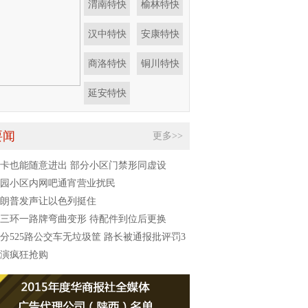
渭南特快
榆林特快
汉中特快
安康特快
商洛特快
铜川特快
延安特快
要闻
更多>>
卡也能随意进出 部分小区门禁形同虚设
园小区内网吧通宵营业扰民
朗普发声让以色列挺住
三环一路牌弯曲变形 待配件到位后更换
分525路公交车无垃圾筐 路长被通报批评罚3
元
演疯狂抢购