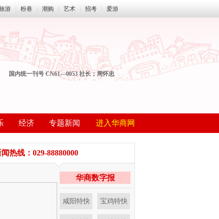
旅游
|
粉巷
|
潮购
|
艺术
|
招考
|
爱游
国内统一刊号 CN61---0053 社长：周怀忠
乐
经济
专题新闻
进入华商网
闻热线：029-88880000
华商数字报
咸阳特快
宝鸡特快