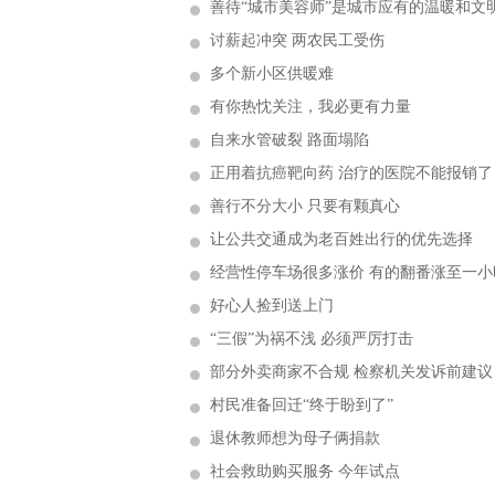
善待“城市美容师”是城市应有的温暖和文
讨薪起冲突 两农民工受伤
多个新小区供暖难
有你热忱关注，我必更有力量
自来水管破裂 路面塌陷
正用着抗癌靶向药 治疗的医院不能报销了
善行不分大小 只要有颗真心
让公共交通成为老百姓出行的优先选择
经营性停车场很多涨价 有的翻番涨至一小
好心人捡到送上门
“三假”为祸不浅 必须严厉打击
部分外卖商家不合规 检察机关发诉前建议
村民准备回迁“终于盼到了”
退休教师想为母子俩捐款
社会救助购买服务 今年试点