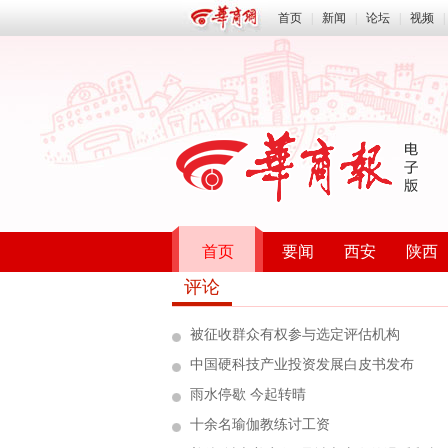
首页
|
新闻
|
论坛
|
视频
|
首页
要闻
西安
陕西
评论
被征收群众有权参与选定评估机构
中国硬科技产业投资发展白皮书发布
雨水停歇 今起转晴
十余名瑜伽教练讨工资