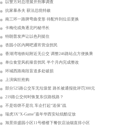
以警方对总理展开刑事调查
抗家暴杀夫 获法总统特赦
南三环一路牌弯曲变形 待配件到位后更换
卡梅伦或角逐北约秘书长
特朗普发声让以色列挺住
杏园小区内网吧通宵营业扰民
香湖湾地铁站附近无公交 调整246路站点方便换乘
单位食堂风机噪音扰民 半个月内完成整改
环城西路南段盲道多处破损
上演疯狂抢购
部分525路公交车无垃圾筐 路长被通报批评罚300元
219路公交何时恢复东仪路线路？
不是馅饼不是坑 车企打起“送保”战
瑞虎3X“X-Game”嘉年华西安站炫酷绽放
旭景崇盛园小区11号楼楼下餐饮店油烟直排小区