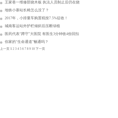
王家巷一维修部烧木板 执法人员制止后仍在烧
地铁小寨站长椅怎么没了？
2017年，小排量车购置税按7.5%征收！
城南客运站外护栏倾斜后压断绿植
医药代表“蹲守”大医院 有医生3分钟收4份回扣
你家的“生命通道”畅通吗？
上一页
1
2
3
4
5
6
7
8
9
10
下一页