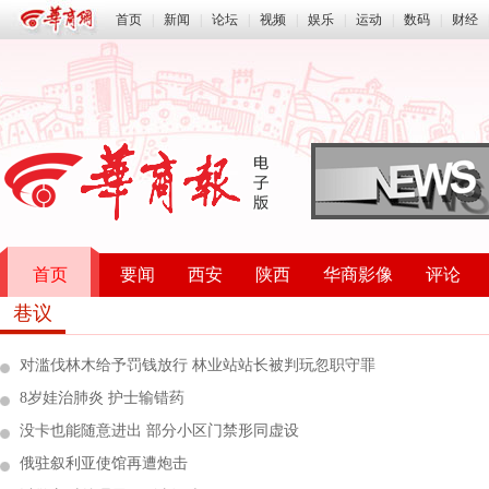
首页
|
新闻
|
论坛
|
视频
|
娱乐
|
运动
|
数码
|
财经
首页
要闻
西安
陕西
华商影像
评论
巷议
对滥伐林木给予罚钱放行 林业站站长被判玩忽职守罪
8岁娃治肺炎 护士输错药
没卡也能随意进出 部分小区门禁形同虚设
俄驻叙利亚使馆再遭炮击