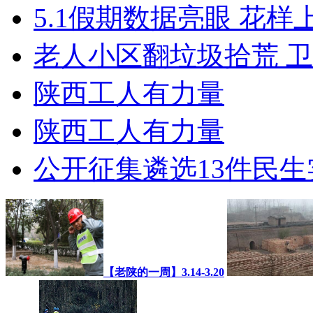
5.1假期数据亮眼 花样
老人小区翻垃圾拾荒 
陕西工人有力量
陕西工人有力量
公开征集遴选13件民
【老陕的一周】3.14-3.20