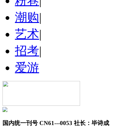
粉巷
|
潮购
|
艺术
|
招考
|
爱游
国内统一刊号 CN61---0053 社长：毕诗成