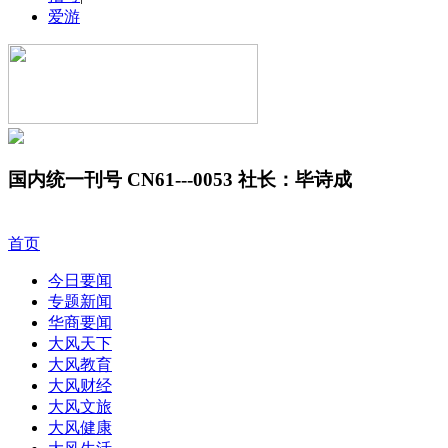
爱游
国内统一刊号 CN61---0053 社长：毕诗成
首页
今日要闻
专题新闻
华商要闻
大风天下
大风教育
大风财经
大风文旅
大风健康