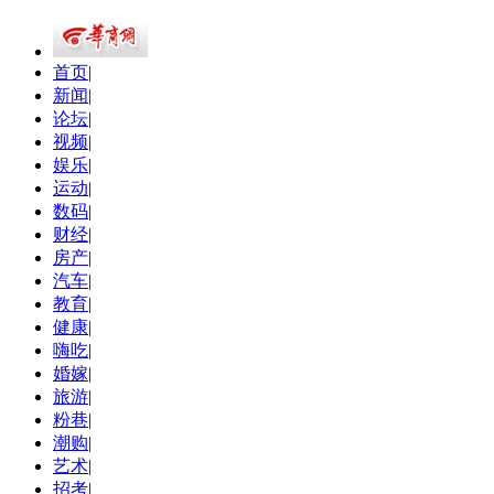
首页
|
新闻
|
论坛
|
视频
|
娱乐
|
运动
|
数码
|
财经
|
房产
|
汽车
|
教育
|
健康
|
嗨吃
|
婚嫁
|
旅游
|
粉巷
|
潮购
|
艺术
|
招考
|