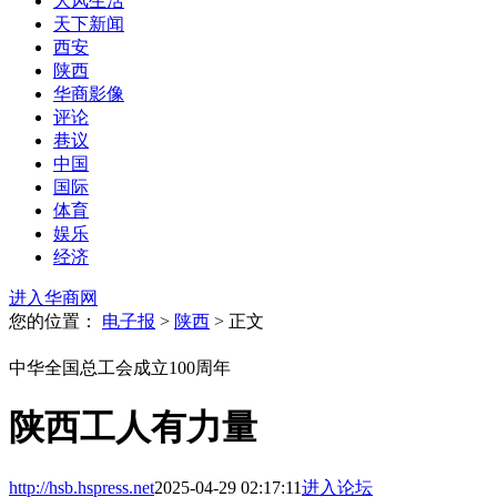
大风生活
天下新闻
西安
陕西
华商影像
评论
巷议
中国
国际
体育
娱乐
经济
进入华商网
您的位置：
电子报
>
陕西
> 正文
中华全国总工会成立100周年
陕西工人有力量
http://hsb.hspress.net
2025-04-29 02:17:11
进入论坛