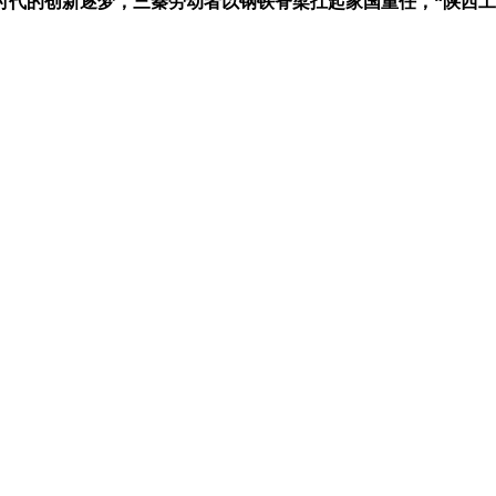
时代的创新逐梦，三秦劳动者以钢铁脊梁扛起家国重任，“陕西工