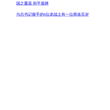
国之重器 和平盾牌
与总书记握手的6位老战士有一位商洛百岁
老人