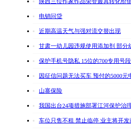
陕西三位作家作品荣登最具转化价值
电销问贷
近期高温天气与强对流交替出现
甘肃一幼儿园违规使用添加剂 部分
保护手机号隐私 15位的700专用号
因征信问题无法买车 预付的5000
山寨保险
我国出台24项措施部署江河保护治
车位只售不租 禁止临停 业主将开