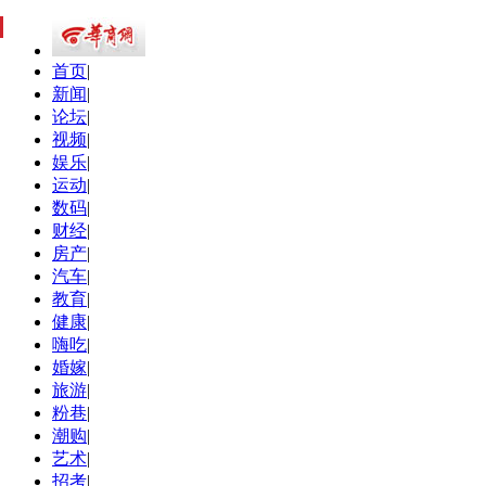
首页
|
新闻
|
论坛
|
视频
|
娱乐
|
运动
|
数码
|
财经
|
房产
|
汽车
|
教育
|
健康
|
嗨吃
|
婚嫁
|
旅游
|
粉巷
|
潮购
|
艺术
|
招考
|