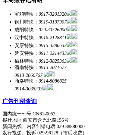
华商报各记者站
宝鸡特快：
0917-3201320
铜川特快：
0919-3197907
咸阳特快：
029-33326000
汉中特快：
0916-2128811
安康特快：
0915-3286633
延安特快：
0911-2214433
榆林特快：
0912-3825363
渭南特快：
0913-2071677
0913-2060767
商洛特快：
0914-8086825
0914-3035333
广告刊例查询
国内统一刊号 CN61-0053
报社地址 西安市含光北路156号
新闻热线、内容纠错电话 029-88880000
发行投递、投诉 029-96128（市话收费）