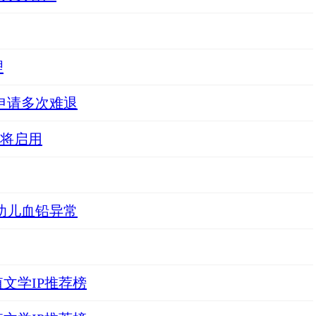
理
元申请多次难退
段将启用
幼儿血铅异常
文学IP推荐榜