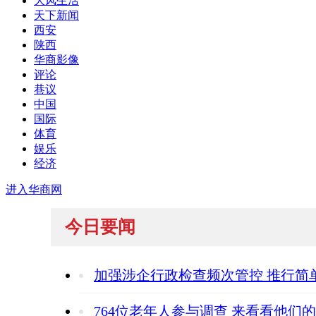
大风生活
天下新闻
西安
陕西
华商影像
评论
巷议
中国
国际
体育
娱乐
经济
进入华商网
今日要闻
加强涉企行政检查频次管控 推行简单
764位老年人参与调查 来看看他们