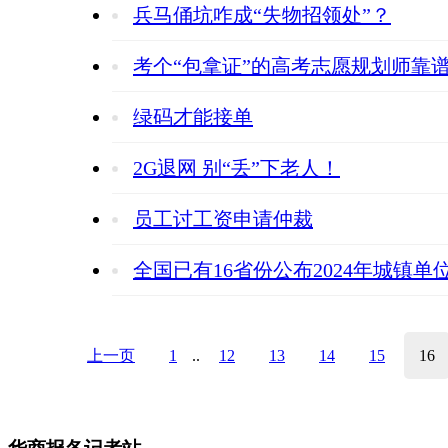
兵马俑坑咋成“失物招领处”？
考个“包拿证”的高考志愿规划师靠
绿码才能接单
2G退网 别“丢”下老人！
员工讨工资申请仲裁
全国已有16省份公布2024年城镇
上一页
1
..
12
13
14
15
16