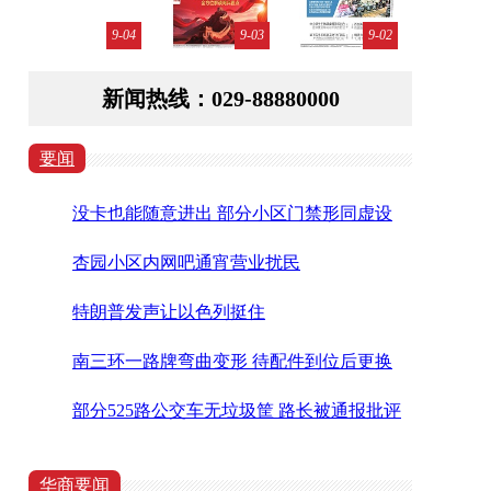
9-04
9-03
9-02
新闻热线：029-88880000
要闻
没卡也能随意进出 部分小区门禁形同虚设
杏园小区内网吧通宵营业扰民
特朗普发声让以色列挺住
南三环一路牌弯曲变形 待配件到位后更换
部分525路公交车无垃圾筐 路长被通报批评
罚300元
华商要闻