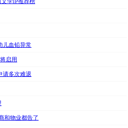
文学IP推荐榜
幼儿血铅异常
段将启用
元申请多次难退
理
发商和物业都告了