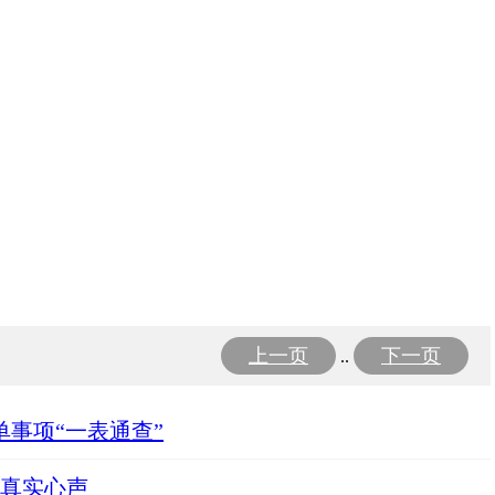
上一页
下一页
..
事项“一表通查”
的真实心声