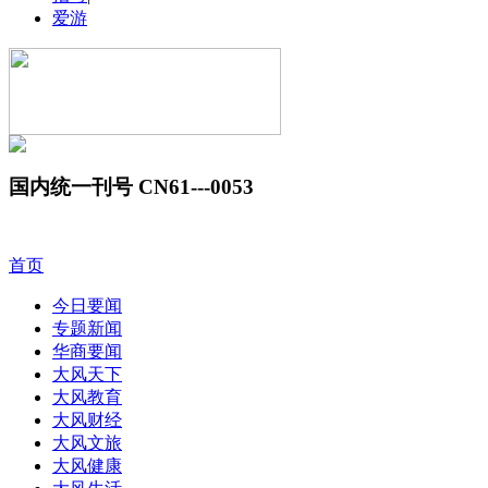
爱游
国内统一刊号 CN61---0053
首页
今日要闻
专题新闻
华商要闻
大风天下
大风教育
大风财经
大风文旅
大风健康