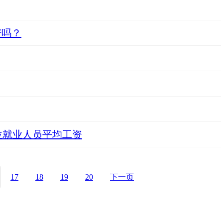
谱吗？
单位就业人员平均工资
17
18
19
20
下一页