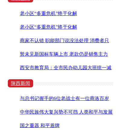
老小区“多重危机”终于化解
老小区“多重危机”终于化解
商家不认错 职能部门说没法处理 消费者只
能吃哑巴亏吗？
暂未见新国标车辆上市 老款仍是销售主力
西安市教育局：全市民办幼儿园大班统一减
免130元/月 马上落地执行
陕西新闻
与总书记握手的6位老战士有一位商洛百岁
老人
中华民族伟大复兴势不可挡 人类和平与发展
的崇高事业必将胜利
国之重器 和平盾牌