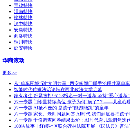
宝鸡特快
渭南特快
榆林特快
汉中特快
安康特快
商洛特快
铜川特快
延安特快
华商滚动
更多>>
从“单车围城”到“文明共享” 西安多部门联手治理共享单
智能时代传媒法治论坛在西北政法大学启幕
家有考生 赶紧拨打95128报名一对一送考 坚持“爱心送
六一专题|门诊量持续高位 孩子为何“病了”？——儿童
六一专题|AI抢不走的 是孩子“能跑能跳”的童年
六一专题|家长、老师同题问答 AI时代 我们到底要把孩
六一专题|千份调查问卷结果出炉：AI时代育儿观悄然迭代
108坊故事丨红缨社区联合碑林法院开展 《民法典》普