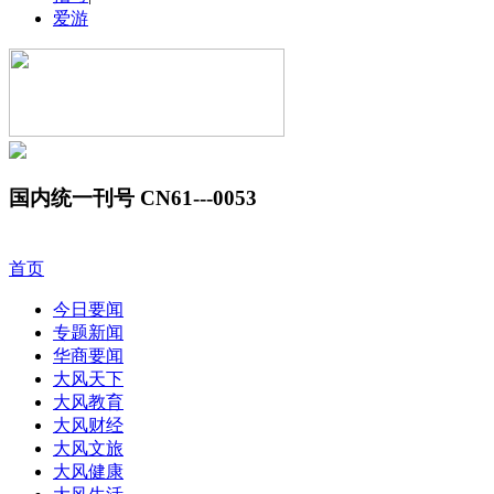
爱游
国内统一刊号 CN61---0053
首页
今日要闻
专题新闻
华商要闻
大风天下
大风教育
大风财经
大风文旅
大风健康