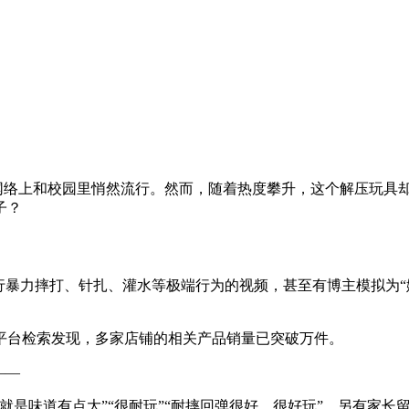
在网络上和校园里悄然流行。然而，随着热度攀升，这个解压玩
子？
行暴力摔打、针扎、灌水等极端行为的视频，甚至有博主模拟为“
平台检索发现，多家店铺的相关产品销量已突破万件。
——
是味道有点大”“很耐玩”“耐摔回弹很好，很好玩”。另有家长