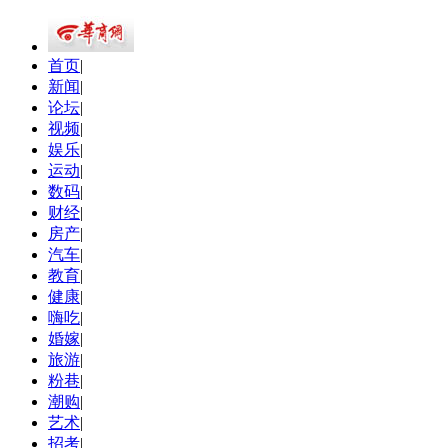
首页
|
新闻
|
论坛
|
视频
|
娱乐
|
运动
|
数码
|
财经
|
房产
|
汽车
|
教育
|
健康
|
嗨吃
|
婚嫁
|
旅游
|
粉巷
|
潮购
|
艺术
|
招考
|