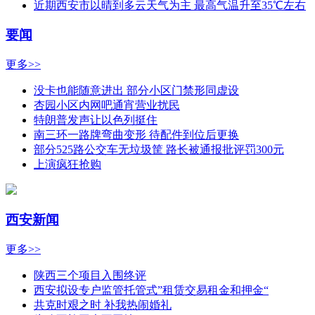
近期西安市以晴到多云天气为主 最高气温升至35℃左右
要闻
更多>>
没卡也能随意进出 部分小区门禁形同虚设
杏园小区内网吧通宵营业扰民
特朗普发声让以色列挺住
南三环一路牌弯曲变形 待配件到位后更换
部分525路公交车无垃圾筐 路长被通报批评罚300元
上演疯狂抢购
西安新闻
更多>>
陕西三个项目入围终评
西安拟设专户监管托管式”租赁交易租金和押金“
共克时艰之时 补我热闹婚礼