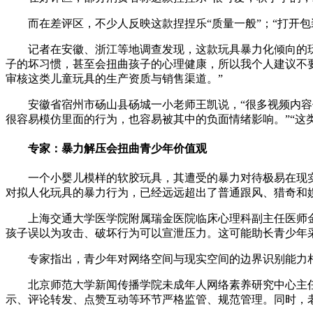
而在差评区，不少人反映这款捏捏乐“质量一般”；“打开
记者在安徽、浙江等地调查发现，这款玩具暴力化倾向的
子的坏习惯，甚至会扭曲孩子的心理健康，所以我个人建议不
审核这类儿童玩具的生产资质与销售渠道。”
安徽省宿州市砀山县砀城一小老师王凯说，“很多视频内
很容易模仿里面的行为，也容易被其中的负面情绪影响。”“这
专家：暴力解压会扭曲青少年价值观
一个小婴儿模样的软胶玩具，其遭受的暴力对待极易在现
对拟人化玩具的暴力行为，已经远远超出了普通跟风、猎奇和
上海交通大学医学院附属瑞金医院临床心理科副主任医师
孩子误以为攻击、破坏行为可以宣泄压力。这可能助长青少年
专家指出，青少年对网络空间与现实空间的边界识别能力
北京师范大学新闻传播学院未成年人网络素养研究中心主
示、评论转发、点赞互动等环节严格监管、规范管理。同时，老