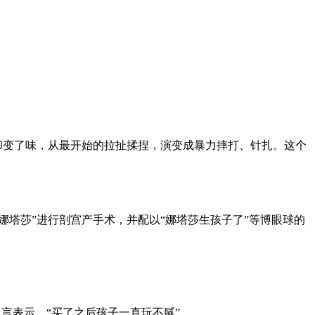
具却变了味，从最开始的拉扯揉捏，演变成暴力摔打、针扎。这个
娜塔莎”进行剖宫产手术，并配以“娜塔莎生孩子了”等博眼球的
留言表示，“买了之后孩子一直玩不腻”。