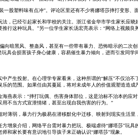
包装一股塑料味有点冲”。评论区里还有不少将娜塔莎摔打变形、
玩法，已经引起家长和学校的关注。浙江省金华市学生家长应晓
要推行这种玩具。”另一位学生家长汤宏亮表示：“网络上视频良
容偏向暗黑风、整蛊风，甚至有一些带有暴力、恐怖暗示的二次
类玩具会损害孩子身心健康，容易催生暴力倾向，进而引发同学
实中产生投射。在心理学专家看来，这种所谓的“解压”不仅治不
娱乐的范围。如果任由其蔓延，将对未成年人的价值观塑造造成
金海燕表示：“摔打玩偶、伤害身体部位，这是治标不治本的应
采用不当方式宣泄情绪，甚至出现自我伤害的行为。”
相对薄弱，暴力行为极易在潜移默化中迁移、映射到现实生活里
任方增泉介绍，网络平台需对暴力把玩、极端虐待“娜塔莎”玩具
师和家长要有意识地引导孩子来正确认识“娜塔莎”现象。