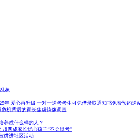
车乱象
考”25年 爱心再升级 一对一送考考生可凭借录取通知书免费预约送
心理危机背后的家长焦虑镜像调查
子培养成什么样的人？
 超四成家长忧心孩子“不会思考”
法宣讲进社区活动