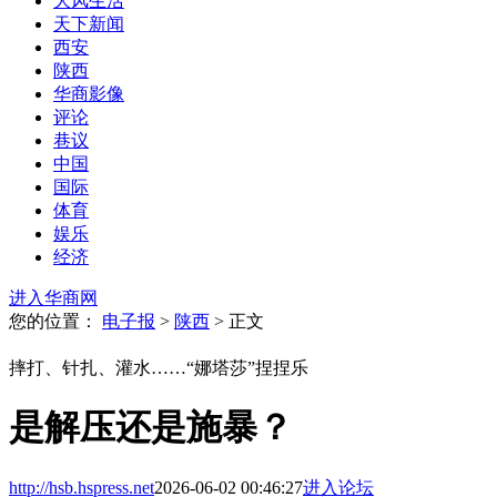
大风生活
天下新闻
西安
陕西
华商影像
评论
巷议
中国
国际
体育
娱乐
经济
进入华商网
您的位置：
电子报
>
陕西
> 正文
摔打、针扎、灌水……“娜塔莎”捏捏乐
是解压还是施暴？
http://hsb.hspress.net
2026-06-02 00:46:27
进入论坛