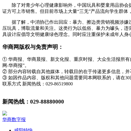
除了对青少年心理健康影响外，中国玩具和婴童用品协会提
证方可上市销售。但目前市场上大量“三无”产品流向学生群体
据了解，中消协已作出回应：暴力、擦边类营销视频涉嫌
压玩具，博取流量和关注。这类行为以低俗、暴力为噱头，违
具设计应倡导文明健康绿色理念。同时应注重保护未成年人身心
华商网版权与免责声明：
① 华商报、华商晨报、新文化报、重庆时报、大众生活报所
网-华商报”。
② 部分内容转载自其他媒体，转载目的在于传递更多信息，
③ 如因作品内容、版权和其他问题需要同本网联系的，请在3
联系方式 新闻热线：029-86519800
新闻热线：029-88880000
华商数字报
咸阳特快