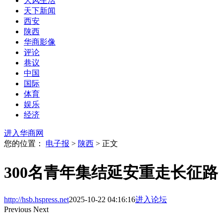
大风生活
天下新闻
西安
陕西
华商影像
评论
巷议
中国
国际
体育
娱乐
经济
进入华商网
您的位置：
电子报
>
陕西
> 正文
300名青年集结延安重走长征路
http://hsb.hspress.net
2025-10-22 04:16:16
进入论坛
Previous
Next