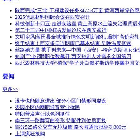
陕西完成“三北”工程建设任务347.53万亩 黄河西岸绿色
2025信息材料国际会议在西安召开
科技创新十四五·走进实验室|黄土高原水土流失治理背后有
第二十三届中国MBA发展论坛在西安举行
文明乡风|蓝田县全域推行绿色文明新婚礼 遏制“高价彩礼”
终于结束！西安多日连阴雨已基本结束 早晚温度低迷
丝路她力量 携手创未来—中国（西安）-哈萨克斯坦女企
短剧产业招聘职位数飙升 西安短剧人才需求全国第四
西北农林科技大学“植保”学子赴白俄罗斯访学传播中国文
要闻
更多>>
没卡也能随意进出 部分小区门禁形同虚设
杏园小区内网吧通宵营业扰民
特朗普发声让以色列挺住
南三环一路牌弯曲变形 待配件到位后更换
部分525路公交车无垃圾筐 路长被通报批评罚300元
上演疯狂抢购