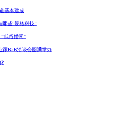
廊道基本建成
哪些“硬核科技”
“低俗婚闹”
业家B2B洽谈会圆满举办
化