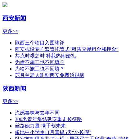
西安新闻
更多>>
陕西三个项目入围终评
西安拟设专户监管托管式”租赁交易租金和押金“
共克时艰之时 补我热闹婚礼
为啥不施工也不回填？
为啥不施工也不回填？
苏月兰老人昨到西安免费治眼病
陕西新闻
更多>>
流感毒株与去年不同
300名青年集结延安重走长征路
丝路她力量 携手创未来
多地中小学生11月喜提5天“小长假”
卧室衣柜里竟装了马桶！男子买二手房遇“奇葩”装修