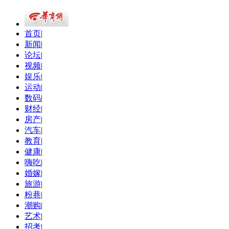
首页
|
新闻
|
论坛
|
视频
|
娱乐
|
运动
|
数码
|
财经
|
房产
|
汽车
|
教育
|
健康
|
嗨吃
|
婚嫁
|
旅游
|
粉巷
|
潮购
|
艺术
|
招考
|