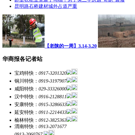
昆明路石桥建材城外占道严重
【老陕的一周】3.14-3.20
华商报各记者站
宝鸡特快：
0917-3201320
铜川特快：
0919-3197907
咸阳特快：
029-33326000
汉中特快：
0916-2128811
安康特快：
0915-3286633
延安特快：
0911-2214433
榆林特快：
0912-3825363
渭南特快：
0913-2071677
0913-2060767