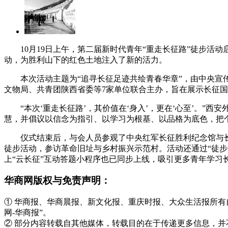
10月19日上午，第二届新时代青年“重走长征路”徒步
动，为胜利山下的红色土地注入了新的活力。
本次活动主题为“追寻长征足迹共绘青春华章”，由中央
文物局、共青团陕西省委等7家单位联合主办，旨在展示长征
“本次‘重走长征路’，其价值在‘身入’，更在‘心至’。
慧，并倡议以信念为指引、以学习为根基、以品格为底色，把
仪式结束后，与会人员参观了中央红军长征胜利纪念馆与
徒步活动，参访革命旧址与乡村振兴示范村。活动还通过“徒步
上“云长征”互动答题小程序也已同步上线，吸引更多青年学习长
华商网版权与免责声明：
① 华商报、华商晨报、新文化报、重庆时报、大众生活报所
网-华商报”。
② 部分内容转载自其他媒体，转载目的在于传递更多信息，