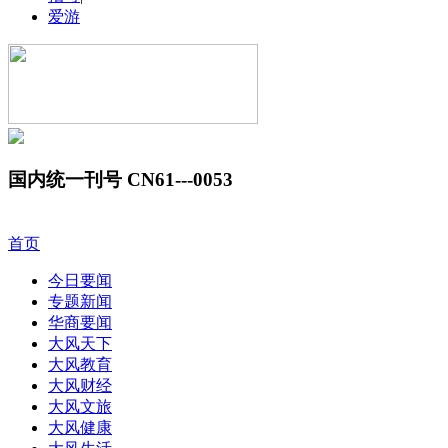
爱游
国内统一刊号 CN61---0053
首页
今日要闻
专题新闻
华商要闻
大风天下
大风教育
大风财经
大风文旅
大风健康