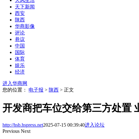
大风生活
天下新闻
西安
陕西
华商影像
评论
巷议
中国
国际
体育
娱乐
经济
进入华商网
您的位置：
电子报
>
陕西
> 正文
开发商把车位交给第三方处置 
http://hsb.hspress.net
2025-07-15 00:39:40
进入论坛
Previous
Next