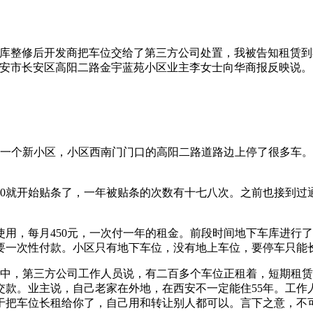
下车库整修后开发商把车位交给了第三方公司处置，我被告知租赁
西安市长安区高阳二路金宇蓝苑小区业主李女士向华商报反映说。
一个新小区，小区西南门门口的高阳二路道路边上停了很多车。据了
50就开始贴条了，一年被贴条的次数有十七八次。之前也接到过
位使用，每月450元，一次付一年的租金。前段时间地下车库进
要一次性付款。小区只有地下车位，没有地上车位，要停车只能
音中，第三方公司工作人员说，有二百多个车位正租着，短期租赁
性交款。业主说，自己老家在外地，在西安不一定能住55年。工
于把车位长租给你了，自己用和转让别人都可以。言下之意，不