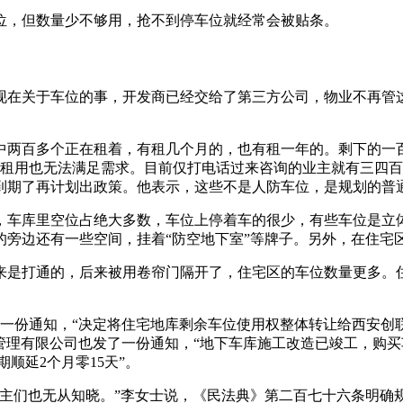
位，但数量少不够用，抢不到停车位就经常会被贴条。
现在关于车位的事，开发商已经交给了第三方公司，物业不再管
中两百多个正在租着，有租几个月的，也有租一年的。剩下的一
给业主租用也无法满足需求。目前仅打电话过来咨询的业主就有三
到期了再计划出政策。他表示，这些不是人防车位，是规划的普
，车库里空位占绝大多数，车位上停着车的很少，有些车位是立
旁边还有一些空间，挂着“防空地下室”等牌子。另外，在住宅区
来是打通的，后来被用卷帘门隔开了，住宅区的车位数量更多。
了一份通知，“决定将住宅地库剩余车位使用权整体转让给西安
管理有限公司也发了一份通知，“地下车库施工改造已竣工，购买车
顺延2个月零15天”。
业主们也无从知晓。”李女士说，《民法典》第二百七十六条明确