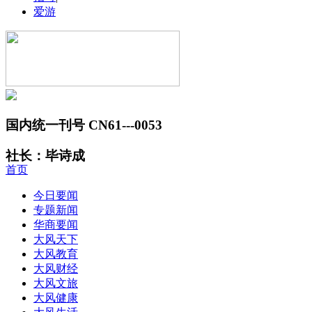
爱游
国内统一刊号 CN61---0053
社长：毕诗成
首页
今日要闻
专题新闻
华商要闻
大风天下
大风教育
大风财经
大风文旅
大风健康