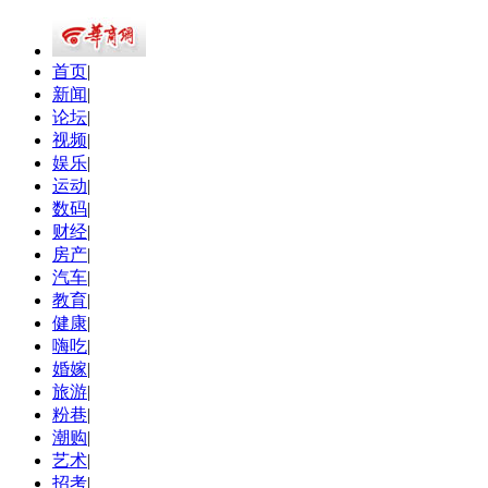
首页
|
新闻
|
论坛
|
视频
|
娱乐
|
运动
|
数码
|
财经
|
房产
|
汽车
|
教育
|
健康
|
嗨吃
|
婚嫁
|
旅游
|
粉巷
|
潮购
|
艺术
|
招考
|