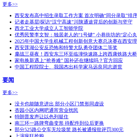
更多>>
西安发布高中招生录取工作方案 首次明确“同分录取”排
记者走基层|探访“汉宁高速”川陕通途背后的创新与坚守
西北工业大学成立人工智能学院
优秀民警李文智：独居老人的“1号键” 小巷街坊的“定心丸
2025年中国大学生机械工程创新创意大赛总决赛在西安
西安莲湖公安反恐怖和特警大队勇夺团体二等奖
鏖战三昼夜！西安东三环至临潼快速路上跨西康铁路大桥
家电换新遇上“抢券难” 国补还在继续吗？官方回应
中国工程院院士、我国杰出科学家马远良同志逝世
要闻
更多>>
没卡也能随意进出 部分小区门禁形同虚设
杏园小区内网吧通宵营业扰民
特朗普发声让以色列挺住
南三环一路牌弯曲变形 待配件到位后更换
部分525路公交车无垃圾筐 路长被通报批评罚300元
上演疯狂抢购