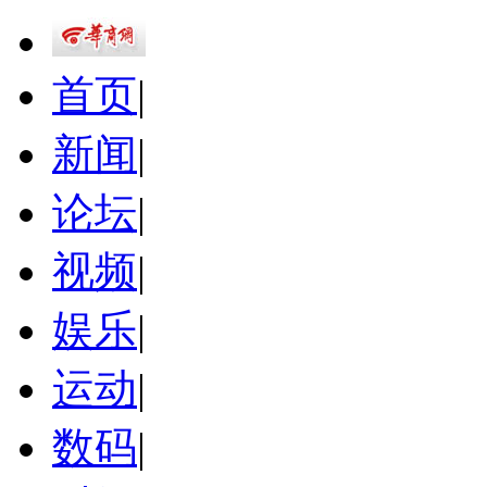
首页
|
新闻
|
论坛
|
视频
|
娱乐
|
运动
|
数码
|