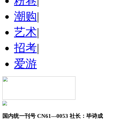
粉巷
|
潮购
|
艺术
|
招考
|
爱游
国内统一刊号 CN61---0053 社长：毕诗成