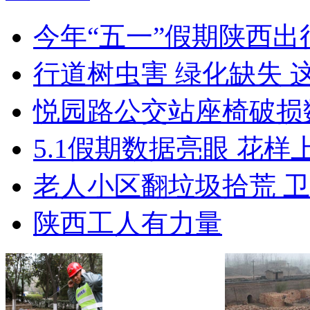
今年“五一”假期陕西
行道树虫害 绿化缺失 
悦园路公交站座椅破损
5.1假期数据亮眼 花样
老人小区翻垃圾拾荒 
陕西工人有力量