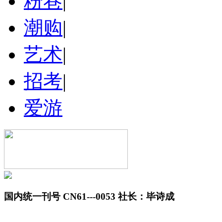
粉巷
|
潮购
|
艺术
|
招考
|
爱游
国内统一刊号 CN61---0053 社长：毕诗成