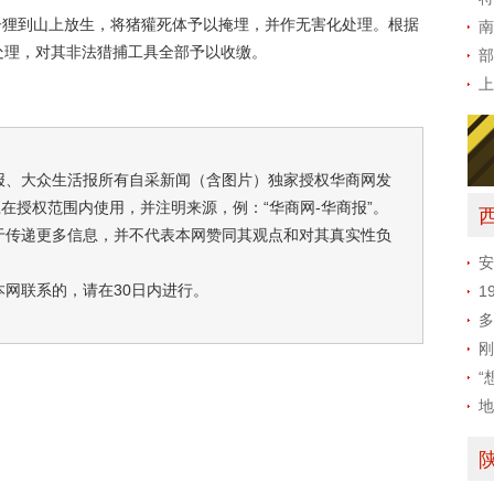
果子狸到山上放生，将猪獾死体予以掩埋，并作无害化处理。根据
南
处理，对其非法猎捕工具全部予以收缴。
部
00
上
报、大众生活报所有自采新闻（含图片）独家授权华商网发
在授权范围内使用，并注明来源，例：“华商网-华商报”。
于传递更多信息，并不代表本网赞同其观点和对其真实性负
安
本网联系的，请在30日内进行。
1
多
刚
“
地