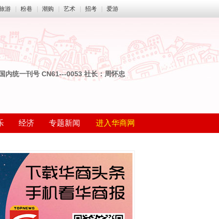
旅游
|
粉巷
|
潮购
|
艺术
|
招考
|
爱游
国内统一刊号 CN61---0053 社长：周怀忠
乐
经济
专题新闻
进入华商网