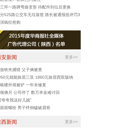
三环一路牌弯曲变形 待配件到位后更换
分525路公交车无垃圾筐 路长被通报批评罚3
元
演疯狂抢购
西安新闻
更多>>
放铁夹捕猎 父子俩被查
950元就能旅居三亚 1860元旅居西双版纳
栋楼外墙被铲 一年未修复
领俩月 公司停了 数万本金难讨回
想夸夸我这好儿媳”
面留螺栓 男子绊倒磕破眉骨
陕西新闻
更多>>