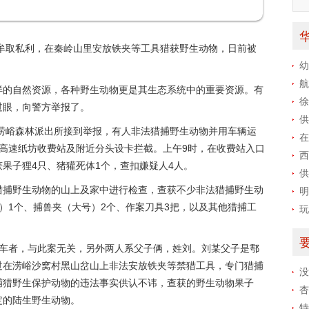
牟取私利，在秦岭山里安放铁夹等工具猎获野生动物，日前被
幼
长
航
样的自然资源，各种野生动物更是其生态系统中的重要资源。有
暖
徐
过眼，向警方举报了。
名
供
局涝峪森林派出所接到举报，有人非法猎捕野生动物并用车辆运
定
在
高速纸坊收费站及附近分头设卡拦截。上午9时，在收费站入口
查
西
果子狸4只、猪獾死体1个，查扣嫌疑人4人。
罐
供
猎捕野生动物的山上及家中进行检查，查获不少非法猎捕野生动
盼
明
）1个、捕兽夹（大号）2个、作案刀具3把，以及其他猎捕工
玩
搭车者，与此案无关，另外两人系父子俩，姓刘。刘某父子是鄠
过在涝峪沙窝村黑山岔山上非法安放铁夹等禁猎工具，专门猎捕
没
捕猎野生保护动物的违法事实供认不讳，查获的野生动物果子
杏
定的陆生野生动物。
特