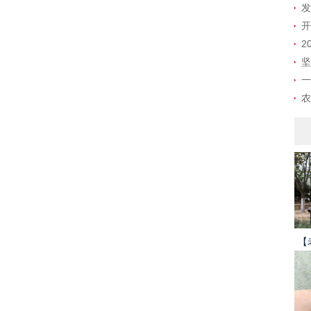
发
开
2
坚
一
农
【