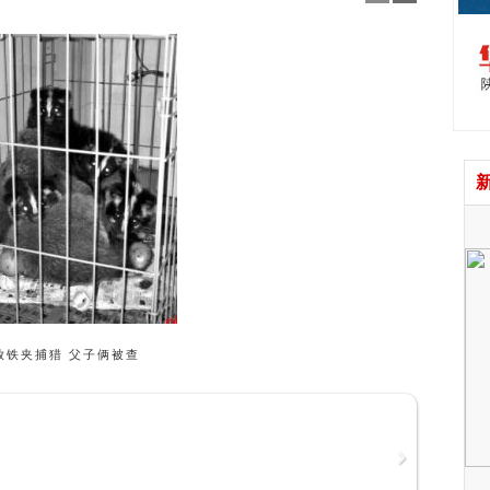
新
放铁夹捕猎 父子俩被查