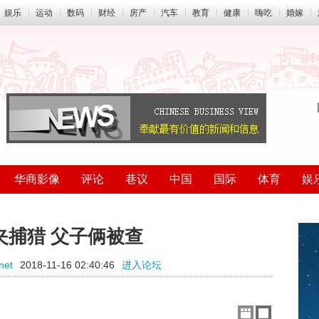
娱乐
|
运动
|
数码
|
财经
|
房产
|
汽车
|
教育
|
健康
|
嗨吃
|
婚嫁
|
华商影像
评论
巷议
中国
国际
体育
娱
夹捕猎 父子俩被查
net
2018-11-16 02:40:46
进入论坛