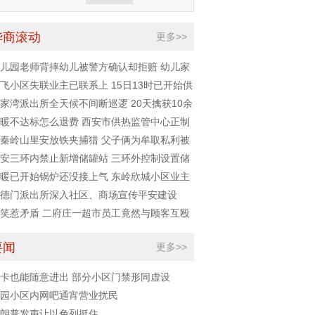
华商滚动
更多>>
儿园老师背摔幼儿被警方确认却拒赔 幼儿家
告幼儿园
飞小区失联业主已联系上 15日13时已开始供
家湾派出所全天候不间断巡逻 20天擒获10余
嫌疑人
暖不达标怎么退费 西安市供热监管中心正制
实施细则
秦岭山里安放铁夹捕猎 父子俩为牟取私利被
获
安三环内禁止新增储罐站 三环外控制设置储
站
暖已开始锅炉还没接上气 东岭欣城小区业主
供暖
德门派出所深入社区、商场宣传平安建设
笑惹矛盾 二府庄一超市员工竟然与顾客互殴
要闻
更多>>
卡也能随意进出 部分小区门禁形同虚设
园小区内网吧通宵营业扰民
朗普发声让以色列挺住