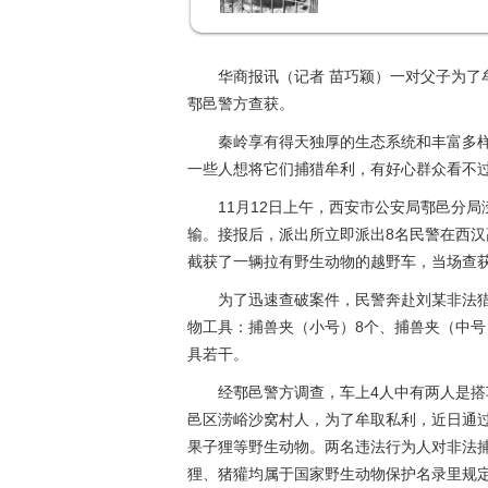
华商报讯（记者 苗巧颖）一对父子为了
鄠邑警方查获。
秦岭享有得天独厚的生态系统和丰富多
一些人想将它们捕猎牟利，有好心群众看不
11月12日上午，西安市公安局鄠邑分
输。接报后，派出所立即派出8名民警在西汉
截获了一辆拉有野生动物的越野车，当场查获
为了迅速查破案件，民警奔赴刘某非法
物工具：捕兽夹（小号）8个、捕兽夹（中号
具若干。
经鄠邑警方调查，车上4人中有两人是
邑区涝峪沙窝村人，为了牟取私利，近日通
果子狸等野生动物。两名违法行为人对非法
狸、猪獾均属于国家野生动物保护名录里规