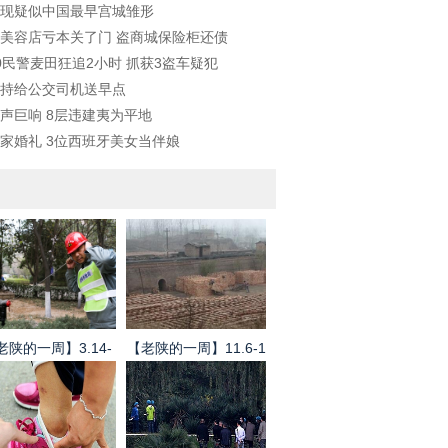
现疑似中国最早宫城雏形
美容店亏本关了门 盗商城保险柜还债
0民警麦田狂追2小时 抓获3盗车疑犯
持给公交司机送早点
声巨响 8层违建夷为平地
家婚礼 3位西班牙美女当伴娘
老陕的一周】3.14-
【老陕的一周】11.6-1
3.20
2.13