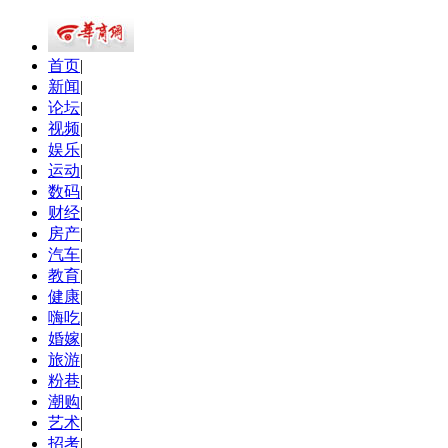
首页
|
新闻
|
论坛
|
视频
|
娱乐
|
运动
|
数码
|
财经
|
房产
|
汽车
|
教育
|
健康
|
嗨吃
|
婚嫁
|
旅游
|
粉巷
|
潮购
|
艺术
|
招考
|