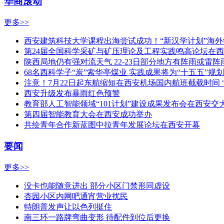
华商滚动
更多>>
西安建筑科技大学课程出海尝试成功！“新汉学计划”海
第24届全国科学采矿与矿压理论及工程实践鸣高论坛在
陕西局地仍有强对流天气 22-23日部分地方有阵雨或雷阵
68名西科学子“炭”索华亭煤业 实践成果将为“十五五”规
注意！7月22日起东航缩短在西安机场国内航班截载时间 
西安升级发布暴雨红色预警
教育部人工智能领域“101计划”建设成果发布会在西安交
第四届智能教育大会在西安成功举办
共绘青年合作新蓝图中拉青年发展论坛在西安开幕
要闻
更多>>
没卡也能随意进出 部分小区门禁形同虚设
杏园小区内网吧通宵营业扰民
特朗普发声让以色列挺住
南三环一路牌弯曲变形 待配件到位后更换