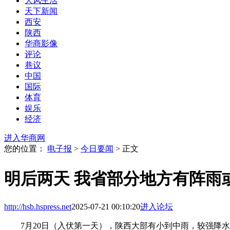
大风生活
天下新闻
西安
陕西
华商影像
评论
巷议
中国
国际
体育
娱乐
经济
进入华商网
您的位置：
电子报
>
今日要闻
> 正文
明后两天 我省部分地方有阵雨
http://hsb.hspress.net
2025-07-21 00:10:20
进入论坛
7月20日（入伏第一天），陕西大部有小到中雨，较强降水集