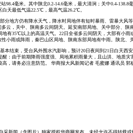
8.4毫米。其中陕北0.2-14.6毫米，最大清涧；关中0.4-138
最低气温22.5℃，最高气温26.2℃。
部部分地方仍有降水天气，降水时局地伴有短时暴雨、雷暴大风等
晴天间多云，关中、陕南多云间阴天。延安南部局地、关中部分、
地有35℃以上的高温天气。22日全省多云间阴天，大部有小
分散性小雨或阵雨，秦巴山区局地、陕南东部局地有中雨。陕北、关
雨已基本结束，受台风外围水汽影响，预计20日夜间到21日白天
提醒：由于前期降雨强度强、局地累积雨量大，且山洪、地质灾
高，请务必注意防范。 华商报大风新闻记者 毛蜜娜 通讯员 郭
有自采新闻（含图片）独家授权华商网发布，未经允许不得转载或