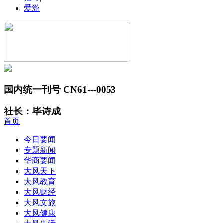
爱游
国内统一刊号 CN61---0053
社长：毕诗成
首页
今日要闻
专题新闻
华商要闻
大风天下
大风教育
大风财经
大风文旅
大风健康