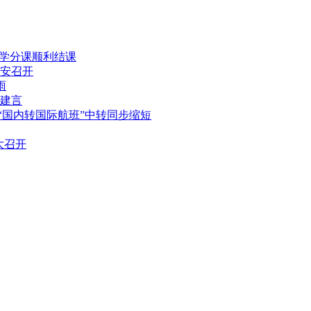
外学分课顺利结课
西安召开
雨
划建言
“国内转国际航班”中转同步缩短
大召开