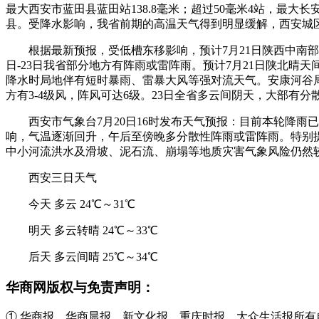
最大西安市蓝田县蓝田站138.8毫米；超过50毫米4站，最大长安站9
县。受降水影响，我省前期的高温天气得到明显缓解，西安城区白天
根据最新预报，受低槽东移影响，预计7月21日陕西中南
日-23日我省部分地方有阵雨或雷阵雨。预计7月21日陕北
降水时局地伴有短时暴雨、雷暴大风等强对流天气。安康河谷局
方有3-4级风，阵风可达6级。23日全省多云间阴天，大部有
西安市气象台7月20日16时发布天气预报：目前本轮降
响，气温逐渐回升，午后至傍晚多分散性阵雨或雷阵雨。特别
中小河流洪水及滑坡、泥石流、崩塌等地质灾害气象风险仍然较
西安三日天气
今天 多云 24℃～31℃
明天 多云转晴 24℃～33℃
后天 多云间晴 25℃～34℃
华商网版权与免责声明：
① 华商报、华商晨报、新文化报、重庆时报、大众生活报所