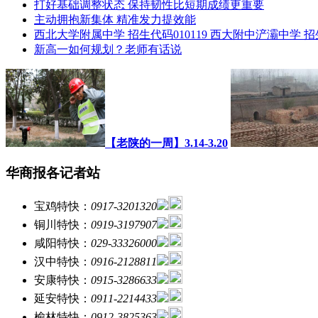
打好基础调整状态 保持韧性比短期成绩更重要
主动拥抱新集体 精准发力提效能
西北大学附属中学 招生代码010119 西大附中浐灞中学 招生
新高一如何规划？老师有话说
【老陕的一周】3.14-3.20
华商报各记者站
宝鸡特快：
0917-3201320
铜川特快：
0919-3197907
咸阳特快：
029-33326000
汉中特快：
0916-2128811
安康特快：
0915-3286633
延安特快：
0911-2214433
榆林特快：
0912-3825363