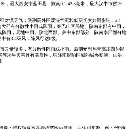
.8毫米，最大西安市蓝田县；陕南0.1-42.8毫米，最大汉中市佛坪
强对流天气；受副高外围暖湿气流和低层切变共同影响，22
陕南大部有分散性小雨或阵雨，秦巴山区局地、陕南东部有中雨，
雨或阵雨，局地中雨。陕北西部、关中东部部分、陕南南部部分地
中有3-4级风，阵风可达6级。
西安市云量较多，有分散性阵雨或小雨。后期受副热带高压西伸影
害等次生灾害具有滞后性，强降雨影响区域的城乡积涝、山洪、
杨
镜像；授权转载应在授权范围内使用，并注明来源，例：“华商