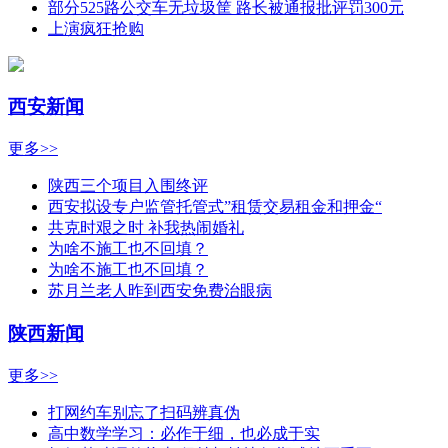
部分525路公交车无垃圾筐 路长被通报批评罚300元
上演疯狂抢购
西安新闻
更多>>
陕西三个项目入围终评
西安拟设专户监管托管式”租赁交易租金和押金“
共克时艰之时 补我热闹婚礼
为啥不施工也不回填？
为啥不施工也不回填？
苏月兰老人昨到西安免费治眼病
陕西新闻
更多>>
打网约车别忘了扫码辨真伪
高中数学学习：必作于细，也必成于实