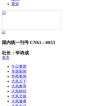
爱游
国内统一刊号 CN61---0053
社长：毕诗成
首页
今日要闻
专题新闻
华商要闻
大风天下
大风教育
大风财经
大风文旅
大风健康