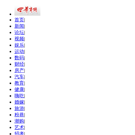
首页
|
新闻
|
论坛
|
视频
|
娱乐
|
运动
|
数码
|
财经
|
房产
|
汽车
|
教育
|
健康
|
嗨吃
|
婚嫁
|
旅游
|
粉巷
|
潮购
|
艺术
|
招考
|