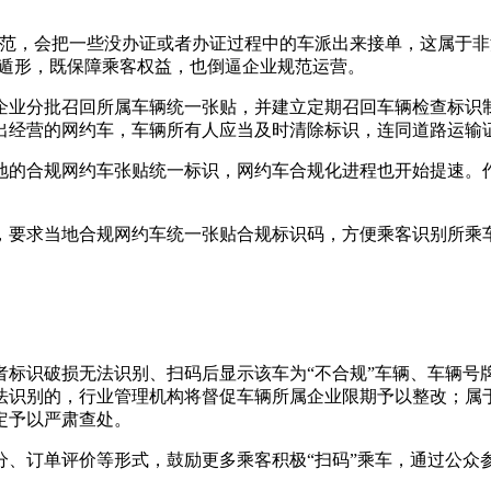
规范，会把一些没办证或者办证过程中的车派出来接单，这属于
处遁形，既保障乘客权益，也倒逼企业规范运营。
企业分批召回所属车辆统一张贴，并建立定期召回车辆检查标识
出经营的网约车，车辆所有人应当及时清除标识，连同道路运输
地的合规网约车张贴统一标识，网约车合规化进程也开始提速。
，要求当地合规网约车统一张贴合规标识码，方便乘客识别所乘
识破损无法识别、扫码后显示该车为“不合规”车辆、车辆号牌与当
法识别的，行业管理机构将督促车辆所属企业限期予以整改；属
定予以严肃查处。
分、订单评价等形式，鼓励更多乘客积极“扫码”乘车，通过公众