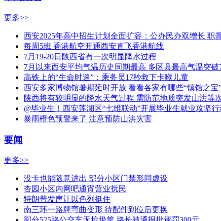
更多>>
西安2025年高中招生计划全面扩容：公办民办双增长 职
每周5班 香港航空开通西安直飞香港航线
7月19-20日陕西省有一次明显降水过程
7月以来西安平均气温历史同期最高 多区县最高气温突破
高铁上的“生命时速”：乘务员17秒救下卡喉儿童
西安多家博物馆暑期延时开放 看看各家有哪些“镇馆之宝
陕西将有较明显的降水天气过程 需防范地质突发山洪等
@毕业生！西安莲湖区“七维联动”开展毕业生就业攻坚行
暴雨橙色预警来了 注意预防山洪灾害
要闻
更多>>
没卡也能随意进出 部分小区门禁形同虚设
杏园小区内网吧通宵营业扰民
特朗普发声让以色列挺住
南三环一路牌弯曲变形 待配件到位后更换
部分525路公交车无垃圾筐 路长被通报批评罚300元