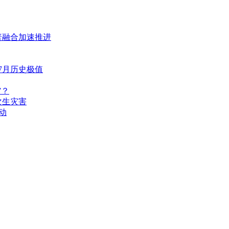
普融合加速推进
7月历史极值
”？
次生灾害
动