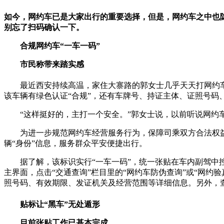
如今，网约车已是大家出行的重要选择，但是，网约车之中也
别忘了扫码确认一下。
合规网约车“一车一码”
市民称带来踏实感
最近西安持续高温，家住大寨路的郭女士几乎天天打网约
该车辆有绿色认证“合规”，还有车牌号、持证主体、证照号码
“这样挺好的，主打一个安全。”郭女士说，以前听说网约
为进一步规范网约车经营服务行为，保障司乘双方合法权
辆“身份”信息，服务群众平安便捷出行。
据了解，该标识实行“一车一码”，统一张贴在车内副驾中控
主界面，点击“交通查询”栏目里的“网约车防伪查询”或“网约
照号码、有效期限、发证机关及经营范围等详细信息。另外，
贴标让“黑车”无处遁形
目前张贴工作已基本完成