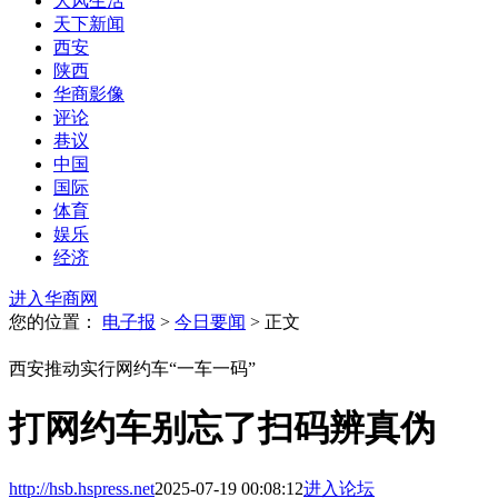
大风生活
天下新闻
西安
陕西
华商影像
评论
巷议
中国
国际
体育
娱乐
经济
进入华商网
您的位置：
电子报
>
今日要闻
> 正文
西安推动实行网约车“一车一码”
打网约车别忘了扫码辨真伪
http://hsb.hspress.net
2025-07-19 00:08:12
进入论坛