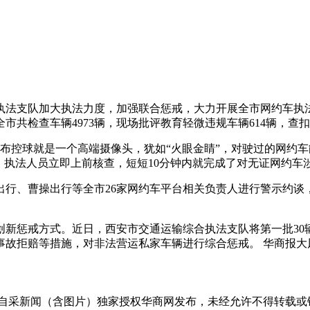
执法支队加大执法力度，加强联合惩戒，大力开展全市网约车执
共检查车辆4973辆，现场批评教育轻微违规车辆614辆，查扣
G布控球就是一个高端摄像头，犹如“火眼金睛”，对驶过的网约
，执法人员立即上前核查，短短10分钟内就完成了对无证网约车
出行、曹操出行等全市26家网约车平台相关负责人进行警示约谈
创新惩戒方式。近日，西安市交通运输综合执法支队将第一批30
故拒赔等措施，对非法营运私家车辆进行综合惩戒。 华商报大
有自采新闻（含图片）独家授权华商网发布，未经允许不得转载或