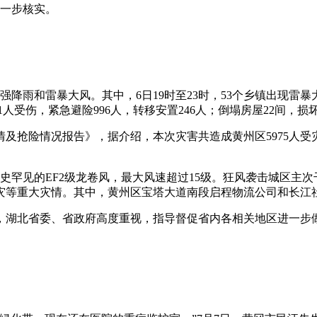
进一步核实。
强降雨和雷暴大风。其中，6日19时至23时，53个乡镇出现雷
1人受伤，紧急避险996人，转移安置246人；倒塌房屋22间，损坏
情及抢险情况报告》，据介绍，本次灾害共造成黄州区5975人受
现历史罕见的EF2级龙卷风，最大风速超过15级。狂风袭击城区
灾等重大灾情。其中，黄州区宝塔大道南段启程物流公司和长江社
，湖北省委、省政府高度重视，指导督促省内各相关地区进一步