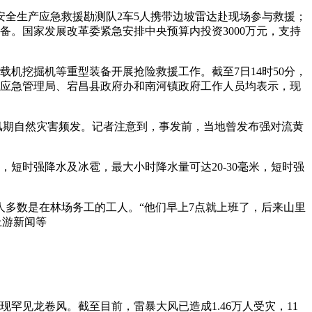
全生产应急救援勘测队2车5人携带边坡雷达赴现场参与救援；
备。国家发展改革委紧急安排中央预算内投资3000万元，支持
载机挖掘机等重型装备开展抢险救援工作。截至7日14时50分，
市应急管理局、宕昌县政府办和南河镇政府工作人员均表示，现
每逢汛期自然灾害频发。记者注意到，事发前，当地曾发布强对流黄
，短时强降水及冰雹，最大小时降水量可达20-30毫米，短时强
多数是在林场务工的工人。“他们早上7点就上班了，后来山里
上游新闻等
罕见龙卷风。截至目前，雷暴大风已造成1.46万人受灾，11