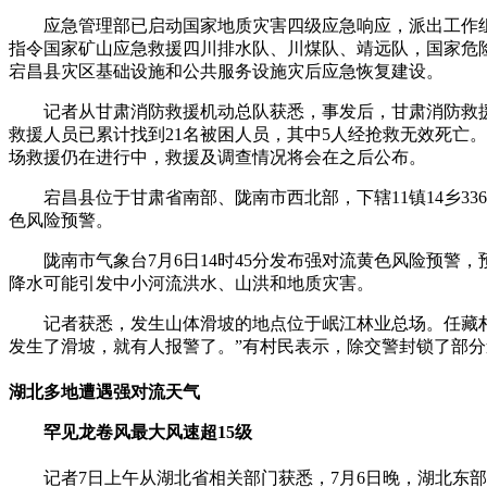
应急管理部已启动国家地质灾害四级应急响应，派出工作
指令国家矿山应急救援四川排水队、川煤队、靖远队，国家危险
宕昌县灾区基础设施和公共服务设施灾后应急恢复建设。
记者从甘肃消防救援机动总队获悉，事发后，甘肃消防救援机
救援人员已累计找到21名被困人员，其中5人经抢救无效死亡
场救援仍在进行中，救援及调查情况将会在之后公布。
宕昌县位于甘肃省南部、陇南市西北部，下辖11镇14乡3
色风险预警。
陇南市气象台7月6日14时45分发布强对流黄色风险预警
降水可能引发中小河流洪水、山洪和地质灾害。
记者获悉，发生山体滑坡的地点位于岷江林业总场。任藏
发生了滑坡，就有人报警了。”有村民表示，除交警封锁了部分
湖北多地遭遇强对流天气
罕见龙卷风最大风速超15级
记者7日上午从湖北省相关部门获悉，7月6日晚，湖北东部