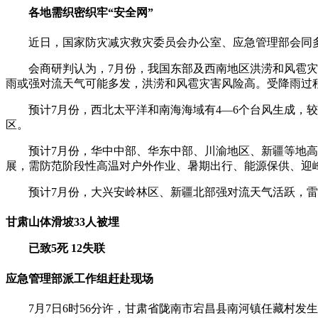
各地需织密织牢“安全网”
近日，国家防灾减灾救灾委员会办公室、应急管理部会同
会商研判认为，7月份，我国东部及西南地区洪涝和风雹
雨或强对流天气可能多发，洪涝和风雹灾害风险高。受降雨过
预计7月份，西北太平洋和南海海域有4—6个台风生成，
区。
预计7月份，华中中部、华东中部、川渝地区、新疆等地
展，需防范阶段性高温对户外作业、暑期出行、能源保供、迎
预计7月份，大兴安岭林区、新疆北部强对流天气活跃，
甘肃山体滑坡33人被埋
已致5死 12失联
应急管理部派工作组赶赴现场
7月7日6时56分许，甘肃省陇南市宕昌县南河镇任藏村发