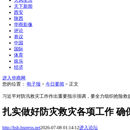
大风生活
天下新闻
西安
陕西
华商影像
评论
巷议
中国
国际
体育
娱乐
经济
进入华商网
您的位置：
电子报
>
今日要闻
> 正文
习近平对防汛救灾工作作出重要指示强调，要全力组织抢险救
扎实做好防灾救灾各项工作 确
http://hsb.hspress.net
2026-07-08 01:14:12
进入论坛