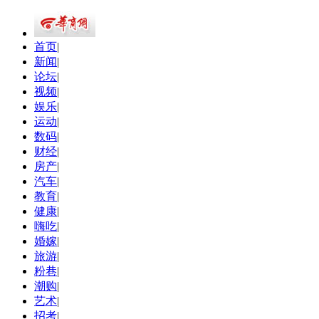
首页
|
新闻
|
论坛
|
视频
|
娱乐
|
运动
|
数码
|
财经
|
房产
|
汽车
|
教育
|
健康
|
嗨吃
|
婚嫁
|
旅游
|
粉巷
|
潮购
|
艺术
|
招考
|