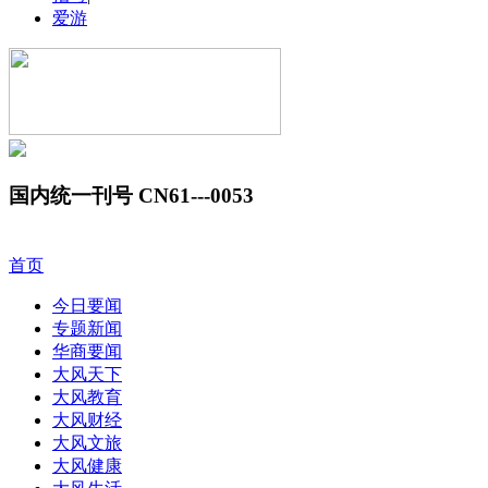
爱游
国内统一刊号 CN61---0053
首页
今日要闻
专题新闻
华商要闻
大风天下
大风教育
大风财经
大风文旅
大风健康