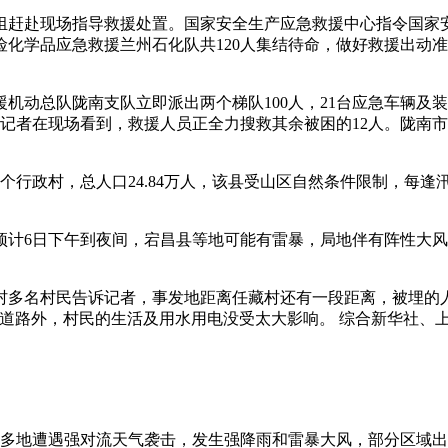
组赶赴现场指导救援处置。国家安全生产应急救援中心指令国家安
化学品应急救援兰州石化队共120人集结待命，做好救援出动准
动总队陇南支队立即派出两个梯队100人，21台应急车辆及装
。记者在现场看到，救援人员正全力搜救其余被困的12人。陇南
36个行政村，总人口24.84万人，该县受山区自然条件限制，
，预计6日下午到夜间，宕昌县等地可能有雷暴，局地伴有阵性大风
村多名村民告诉记者，事发地距离任藏村还有一段距离，被埋的人
道路外，村民的生活及用水用电没受太大影响。 综合新华社、
多地遭遇强对流天气袭击，发生强降雨和雷暴大风，部分区域出现