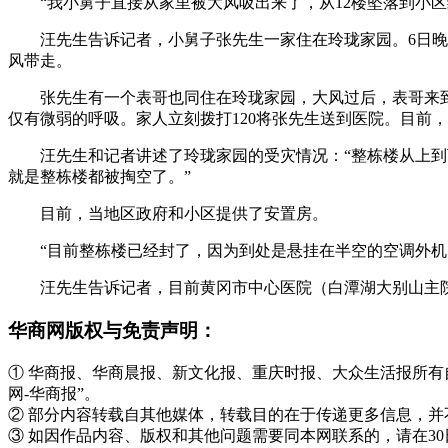
“我小舅子直接从家里被大风吸出来了，从12楼坠落到小
汪先生告诉记者，小舅子张先生一家住在玲珑家园。6日晚
风带走。
张先生有一个表哥也同住在玲珑家园，大风过后，表哥来
仅有微弱的呼吸。家人立刻拨打120将张先生送到医院。目前，
汪先生和记者讲述了玲珑家园的受灾情况：“整栋楼从上
就是整栋楼都被掏空了。”
目前，当地区政府和小区提供了安置房。
“目前整栋楼已经封了，因为到处是悬挂在半空的空调外机
汪先生告诉记者，目前黄冈市中心医院（白潭湖大别山主
华商网版权与免责声明：
① 华商报、华商晨报、新文化报、重庆时报、大众生活报所
网-华商报”。
② 部分内容转载自其他媒体，转载目的在于传递更多信息，
③ 如因作品内容、版权和其他问题需要同本网联系的，请在3