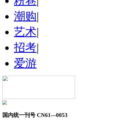
粉巷
|
潮购
|
艺术
|
招考
|
爱游
国内统一刊号 CN61---0053