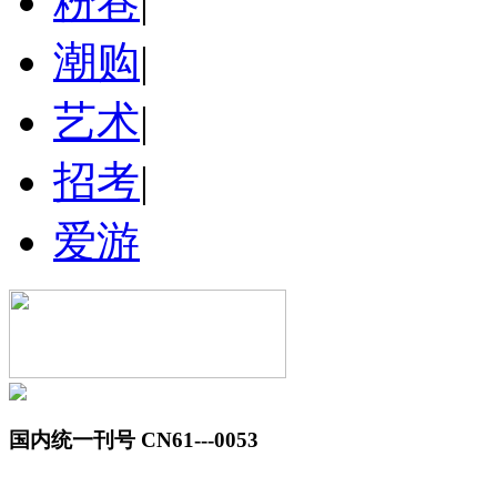
粉巷
|
潮购
|
艺术
|
招考
|
爱游
国内统一刊号 CN61---0053