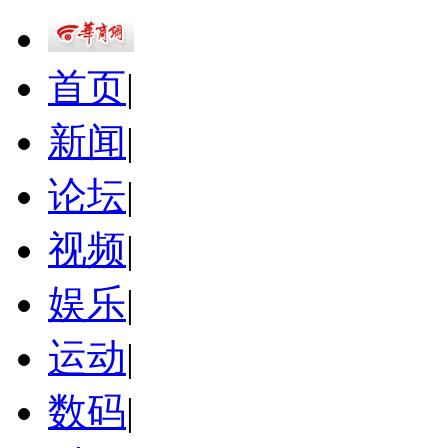
首页
|
新闻
|
论坛
|
视频
|
娱乐
|
运动
|
数码
|