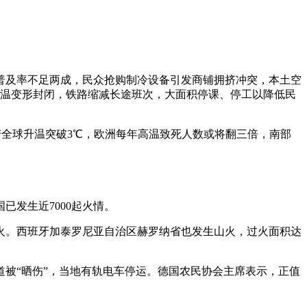
普及率不足两成，民众抢购制冷设备引发商铺拥挤冲突，本土空
高温变形封闭，铁路缩减长途班次，大面积停课、停工以降低民
若全球升温突破3℃，欧洲每年高温致死人数或将翻三倍，南部
发生近7000起火情。
灭火。西班牙加泰罗尼亚自治区赫罗纳省也发生山火，过火面积达
被“晒伤”，当地有轨电车停运。德国农民协会主席表示，正值