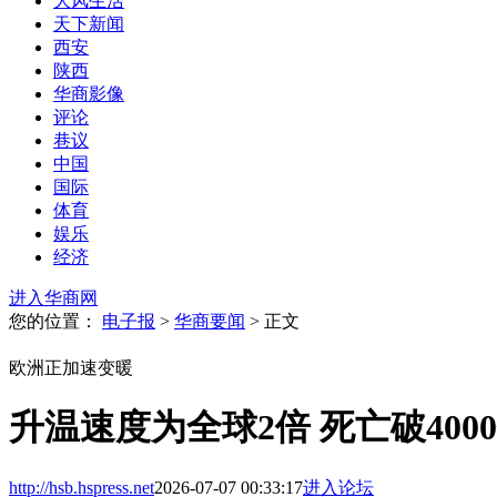
大风生活
天下新闻
西安
陕西
华商影像
评论
巷议
中国
国际
体育
娱乐
经济
进入华商网
您的位置：
电子报
>
华商要闻
> 正文
欧洲正加速变暖
升温速度为全球2倍 死亡破400
http://hsb.hspress.net
2026-07-07 00:33:17
进入论坛