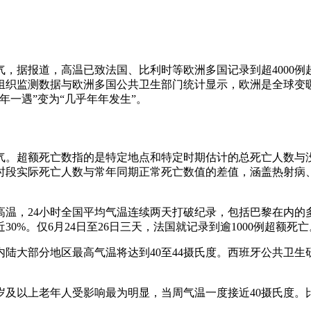
，据报道，高温已致法国、比利时等欧洲多国记录到超4000
组织监测数据与欧洲多国公共卫生部门统计显示，欧洲是全球变
一遇”变为“几乎年年发生”。
气。超额死亡数指的是特定地点和特定时期估计的总死亡人数与
时段实际死亡人数与常年同期正常死亡数值的差值，涵盖热射病
高温，24小时全国平均气温连续两天打破纪录，包括巴黎在内的
0%。仅6月24日至26日三天，法国就记录到逾1000例超额死亡
陆大部分地区最高气温将达到40至44摄氏度。西班牙公共卫生研
80岁及以上老年人受影响最为明显，当周气温一度接近40摄氏度。比