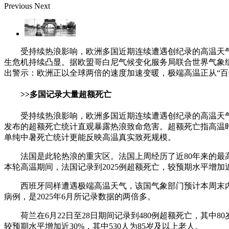
Previous
Next
受持续热浪影响，欧洲多国近期连续遭遇创纪录的高温天气
生危机持续凸显。据欧盟哥白尼气候变化服务局联合世界气象
出警示：欧洲正以全球两倍的速度加速变暖，极端高温正从“百年
>>多国记录大量超额死亡
受持续热浪影响，欧洲多国近期连续遭遇创纪录的高温天
发布的超额死亡统计直观暴露热浪致命危害。超额死亡指高温
单纯中暑死亡统计更能反映高温真实致死规模。
法国是此轮热浪的重灾区。法国上周经历了近80年来的最
本轮高温期间，法国记录到2025例超额死亡，较预期水平增加近3
西班牙同样遭遇极端高温天气，该国气象部门预计本周末内
病例，是2025年6月所记录数据的两倍多。
荷兰在6月22日至28日期间记录到480例超额死亡，其中
较预期水平增加近30%，其中530人为85岁及以上老人。