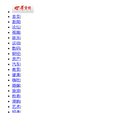
首页
|
新闻
|
论坛
|
视频
|
娱乐
|
运动
|
数码
|
财经
|
房产
|
汽车
|
教育
|
健康
|
嗨吃
|
婚嫁
|
旅游
|
粉巷
|
潮购
|
艺术
|
招考
|