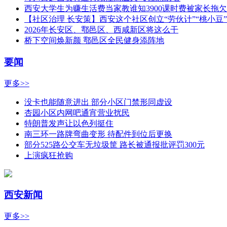
西安大学生为赚生活费当家教谁知3900课时费被家长拖
【社区治理 长安策】西安这个社区创立“劳伙计”“桃小豆”
2026年长安区、鄠邑区、西咸新区将这么干
桥下空间焕新颜 鄠邑区全民健身添阵地
要闻
更多>>
没卡也能随意进出 部分小区门禁形同虚设
杏园小区内网吧通宵营业扰民
特朗普发声让以色列挺住
南三环一路牌弯曲变形 待配件到位后更换
部分525路公交车无垃圾筐 路长被通报批评罚300元
上演疯狂抢购
西安新闻
更多>>