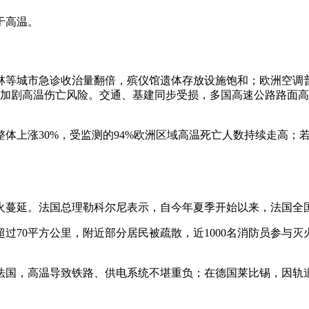
于高温。
林等城市急诊收治量翻倍，殡仪馆遗体存放设施饱和；欧洲空调
缺加剧高温伤亡风险。交通、基建同步受损，多国高速公路路面
整体上涨30%，受监测的94%欧洲区域高温死亡人数持续走高；
蔓延。法国总理勒科尔尼表示，自今年夏季开始以来，法国全国已
过70平方公里，附近部分居民被疏散，近1000名消防员参与
法国，高温导致铁路、供电系统不堪重负；在德国莱比锡，因轨道