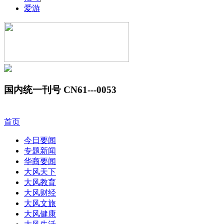
爱游
国内统一刊号 CN61---0053
首页
今日要闻
专题新闻
华商要闻
大风天下
大风教育
大风财经
大风文旅
大风健康