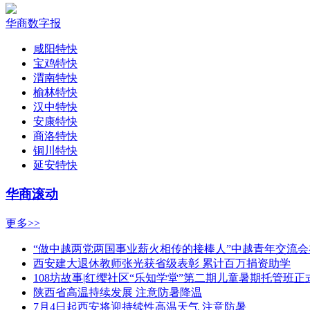
华商数字报
咸阳特快
宝鸡特快
渭南特快
榆林特快
汉中特快
安康特快
商洛特快
铜川特快
延安特快
华商滚动
更多>>
“做中越两党两国事业薪火相传的接棒人”中越青年交流
西安建大退休教师张光获省级表彰 累计百万捐资助学
108坊故事|红缨社区“乐知学堂”第二期儿童暑期托管班正
陕西省高温持续发展 注意防暑降温
7月4日起西安将迎持续性高温天气 注意防暑