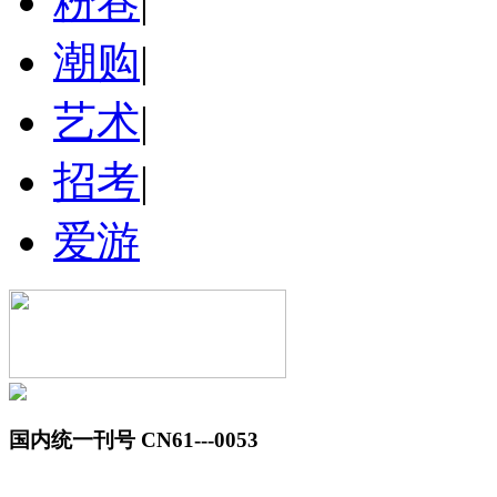
粉巷
|
潮购
|
艺术
|
招考
|
爱游
国内统一刊号 CN61---0053