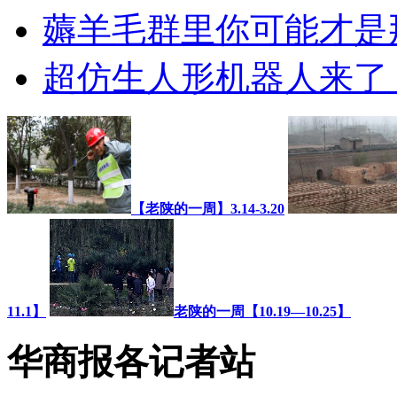
薅羊毛群里你可能才是
超仿生人形机器人来了 价
【老陕的一周】3.14-3.20
11.1】
老陕的一周【10.19—10.25】
华商报各记者站