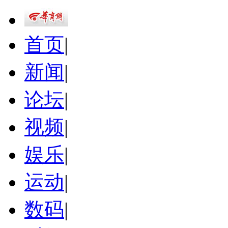
首页
|
新闻
|
论坛
|
视频
|
娱乐
|
运动
|
数码
|