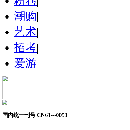
粉巷
|
潮购
|
艺术
|
招考
|
爱游
国内统一刊号 CN61---0053