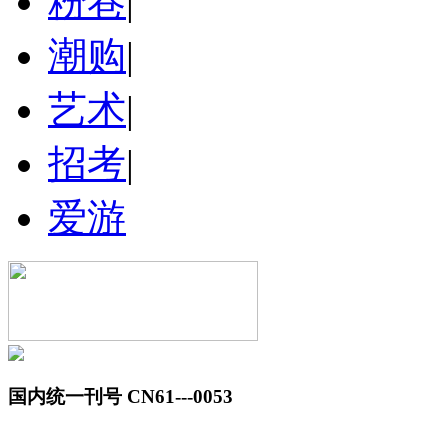
粉巷
|
潮购
|
艺术
|
招考
|
爱游
国内统一刊号 CN61---0053