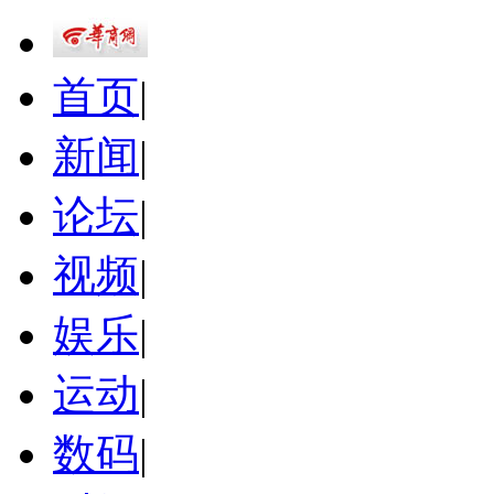
首页
|
新闻
|
论坛
|
视频
|
娱乐
|
运动
|
数码
|