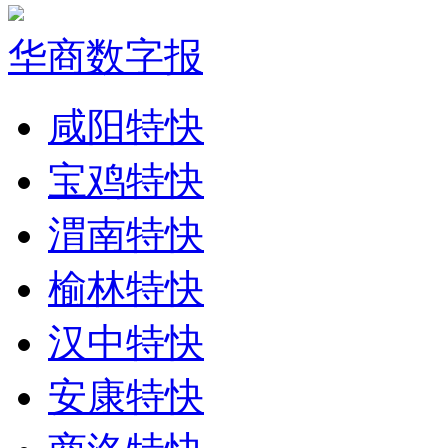
华商数字报
咸阳特快
宝鸡特快
渭南特快
榆林特快
汉中特快
安康特快