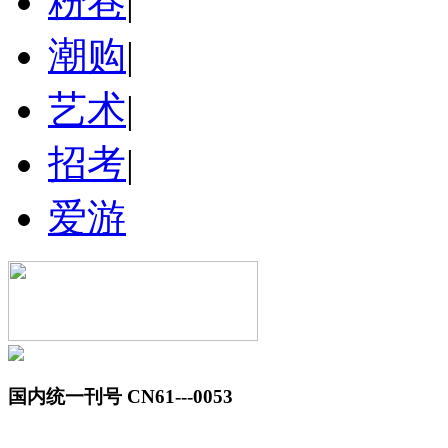
粉巷
|
潮购
|
艺术
|
招考
|
爱游
国内统一刊号 CN61---0053