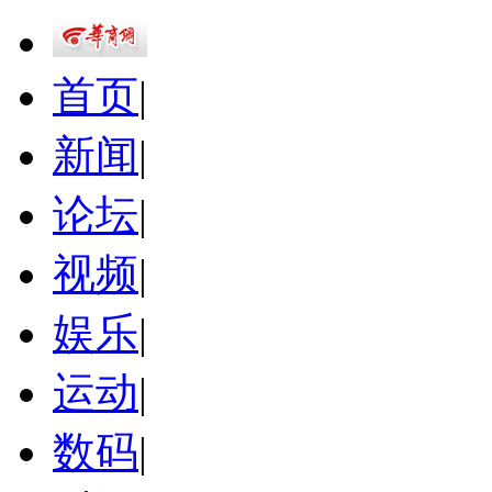
首页
|
新闻
|
论坛
|
视频
|
娱乐
|
运动
|
数码
|