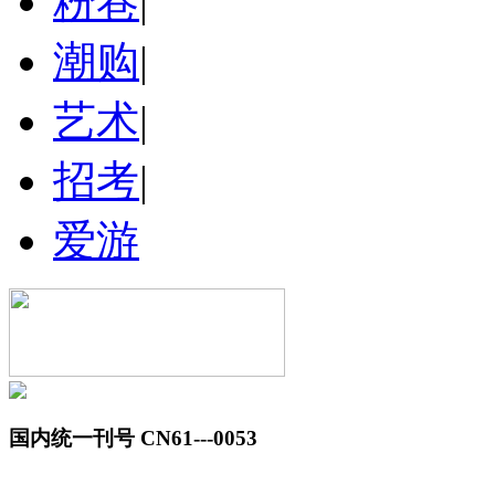
粉巷
|
潮购
|
艺术
|
招考
|
爱游
国内统一刊号 CN61---0053