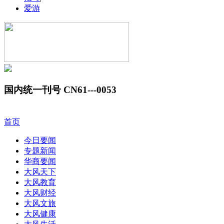
爱游
国内统一刊号 CN61---0053
首页
今日要闻
专题新闻
华商要闻
大风天下
大风教育
大风财经
大风文旅
大风健康