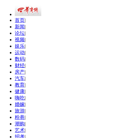
首页
|
新闻
|
论坛
|
视频
|
娱乐
|
运动
|
数码
|
财经
|
房产
|
汽车
|
教育
|
健康
|
嗨吃
|
婚嫁
|
旅游
|
粉巷
|
潮购
|
艺术
|
招考
|