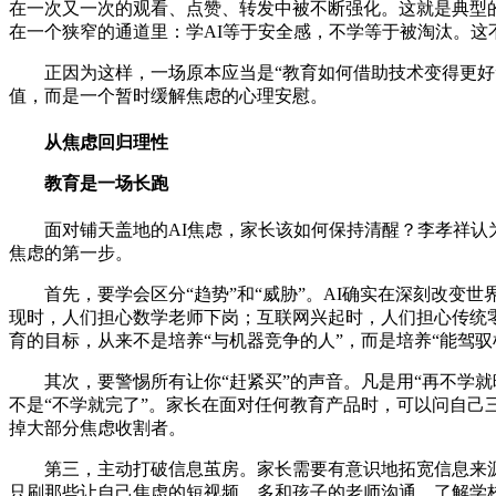
在一次又一次的观看、点赞、转发中被不断强化。这就是典型
在一个狭窄的通道里：学AI等于安全感，不学等于被淘汰。这
正因为这样，一场原本应当是“教育如何借助技术变得更好
值，而是一个暂时缓解焦虑的心理安慰。
从焦虑回归理性
教育是一场长跑
面对铺天盖地的AI焦虑，家长该如何保持清醒？李孝祥认为
焦虑的第一步。
首先，要学会区分“趋势”和“威胁”。AI确实在深刻改变
现时，人们担心数学老师下岗；互联网兴起时，人们担心传统
育的目标，从来不是培养“与机器竞争的人”，而是培养“能驾驭
其次，要警惕所有让你“赶紧买”的声音。凡是用“再不学
不是“不学就完了”。家长在面对任何教育产品时，可以问自
掉大部分焦虑收割者。
第三，主动打破信息茧房。家长需要有意识地拓宽信息来
只刷那些让自己焦虑的短视频。多和孩子的老师沟通，了解学