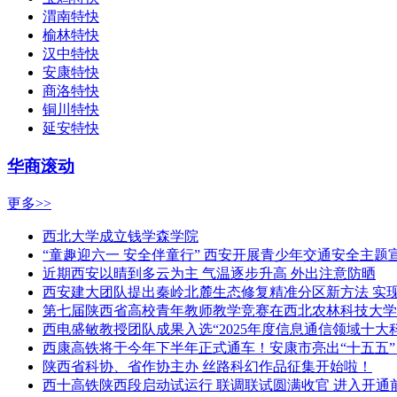
渭南特快
榆林特快
汉中特快
安康特快
商洛特快
铜川特快
延安特快
华商滚动
更多>>
西北大学成立钱学森学院
“童趣迎六一 安全伴童行” 西安开展青少年交通安全主题
近期西安以晴到多云为主 气温逐步升高 外出注意防晒
西安建大团队提出秦岭北麓生态修复精准分区新方法 实
第七届陕西省高校青年教师教学竞赛在西北农林科技大学
西电盛敏教授团队成果入选“2025年度信息通信领域十大
西康高铁将于今年下半年正式通车！安康市亮出“十五五
陕西省科协、省作协主办 丝路科幻作品征集开始啦！
西十高铁陕西段启动试运行 联调联试圆满收官 进入开通