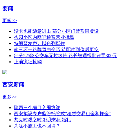
要闻
更多>>
没卡也能随意进出 部分小区门禁形同虚设
杏园小区内网吧通宵营业扰民
特朗普发声让以色列挺住
南三环一路牌弯曲变形 待配件到位后更换
部分525路公交车无垃圾筐 路长被通报批评罚300元
上演疯狂抢购
西安新闻
更多>>
陕西三个项目入围终评
西安拟设专户监管托管式”租赁交易租金和押金“
共克时艰之时 补我热闹婚礼
为啥不施工也不回填？