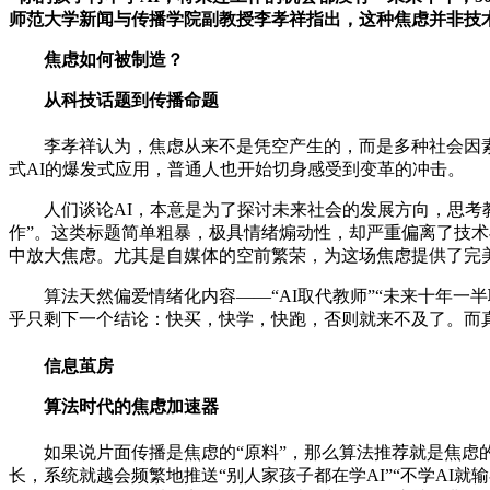
师范大学新闻与传播学院副教授李孝祥指出，这种焦虑并非技
焦虑如何被制造？
从科技话题到传播命题
李孝祥认为，焦虑从来不是凭空产生的，而是多种社会因素
式AI的爆发式应用，普通人也开始切身感受到变革的冲击。
人们谈论AI，本意是为了探讨未来社会的发展方向，思考
作”。这类标题简单粗暴，极具情绪煽动性，却严重偏离了技
中放大焦虑。尤其是自媒体的空前繁荣，为这场焦虑提供了完
算法天然偏爱情绪化内容——“AI取代教师”“未来十年
乎只剩下一个结论：快买，快学，快跑，否则就来不及了。而
信息茧房
算法时代的焦虑加速器
如果说片面传播是焦虑的“原料”，那么算法推荐就是焦虑
长，系统就越会频繁地推送“别人家孩子都在学AI”“不学AI