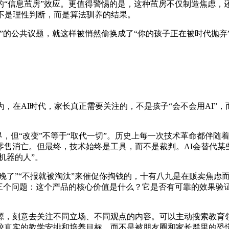
的“信息茧房”效应。更值得警惕的是，这种茧房不仅制造焦虑，
不是理性判断，而是算法驯养的结果。
”的公共议题，就这样被悄然偷换成了“你的孩子正在被时代抛
，在AI时代，家长真正需要关注的，不是孩子“会不会用AI”，
世界，但“改变”不等于“取代一切”。历史上每一次技术革命都伴
零售消亡。但最终，技术始终是工具，而不是裁判。AI会替代某
机器的人”。
就晚了”“不报就被淘汰”来催促你掏钱的，十有八九是在贩卖焦虑
己三个问题：这个产品的核心价值是什么？它是否有可靠的效果验
源，刻意去关注不同立场、不同观点的内容。可以主动搜索教育
校真实的教学安排和培养目标，而不是被朋友圈和家长群里的恐