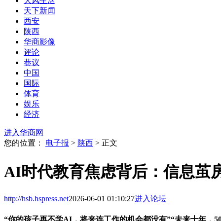
大风生活
天下新闻
西安
陕西
华商影像
评论
巷议
中国
国际
体育
娱乐
经济
进入华商网
您的位置：
电子报
>
陕西
> 正文
AI时代教育焦虑背后：信息茧
http://hsb.hspress.net
2026-06-01 01:10:27
进入论坛
“你的孩子再不学AI，将来连工作的机会都没有”“未来十年