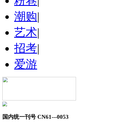
粉巷
|
潮购
|
艺术
|
招考
|
爱游
国内统一刊号 CN61---0053