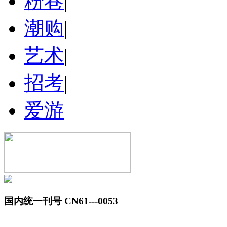
粉巷
|
潮购
|
艺术
|
招考
|
爱游
国内统一刊号 CN61---0053