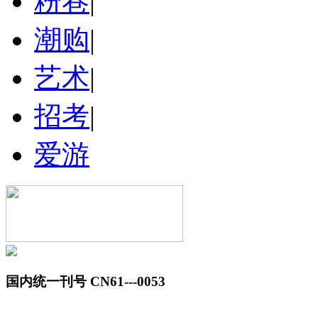
粉巷
|
潮购
|
艺术
|
招考
|
爱游
国内统一刊号 CN61---0053