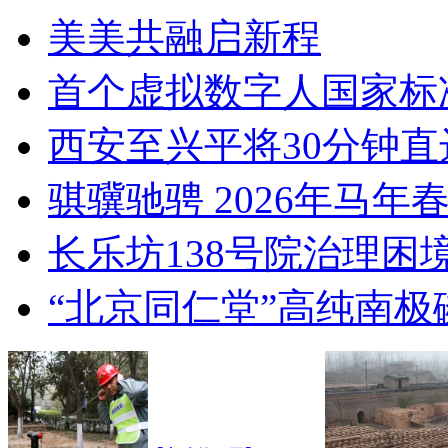
美美共融启新程
首个虚拟数字人国家标
西安至兴平将30分钟直
骐骥驰骋 2026年马
长乐坊138号院治理困
“北京同仁堂”高纯南极