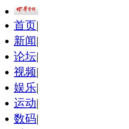
首页
|
新闻
|
论坛
|
视频
|
娱乐
|
运动
|
数码
|