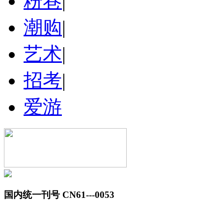
粉巷
|
潮购
|
艺术
|
招考
|
爱游
国内统一刊号 CN61---0053