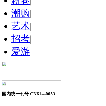
粉巷
|
潮购
|
艺术
|
招考
|
爱游
国内统一刊号 CN61---0053