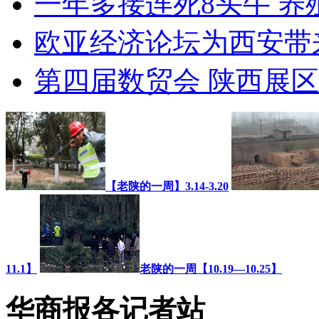
一年多接连死8头牛 养
欧亚经济论坛为西安带
第四届数贸会 陕西展区
【老陕的一周】3.14-3.20
11.1】
老陕的一周【10.19—10.25】
华商报各记者站