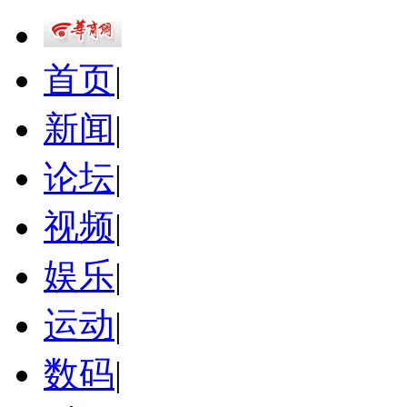
首页
|
新闻
|
论坛
|
视频
|
娱乐
|
运动
|
数码
|