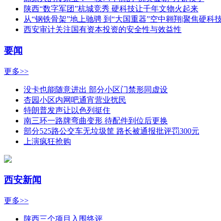
陕西“数字军团”杭城竞秀 硬科技让千年文物火起来
从“钢铁骨架”地上驰骋 到“大国重器”空中翱翔|聚焦硬
西安审计关注国有资本投资的安全性与效益性
要闻
更多>>
没卡也能随意进出 部分小区门禁形同虚设
杏园小区内网吧通宵营业扰民
特朗普发声让以色列挺住
南三环一路牌弯曲变形 待配件到位后更换
部分525路公交车无垃圾筐 路长被通报批评罚300元
上演疯狂抢购
西安新闻
更多>>
陕西三个项目入围终评