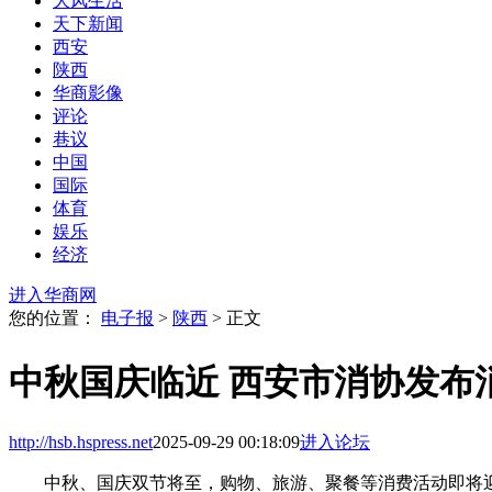
大风生活
天下新闻
西安
陕西
华商影像
评论
巷议
中国
国际
体育
娱乐
经济
进入华商网
您的位置：
电子报
>
陕西
> 正文
中秋国庆临近 西安市消协发布
http://hsb.hspress.net
2025-09-29 00:18:09
进入论坛
中秋、国庆双节将至，购物、旅游、聚餐等消费活动即将