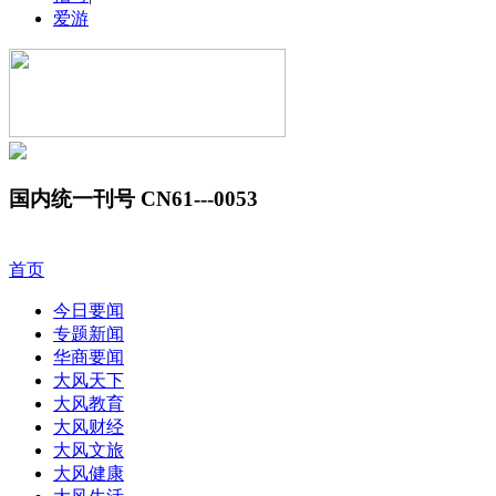
爱游
国内统一刊号 CN61---0053
首页
今日要闻
专题新闻
华商要闻
大风天下
大风教育
大风财经
大风文旅
大风健康