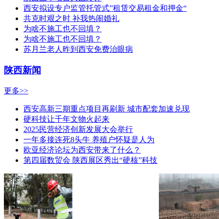
西安拟设专户监管托管式”租赁交易租金和押金“
共克时艰之时 补我热闹婚礼
为啥不施工也不回填？
为啥不施工也不回填？
苏月兰老人昨到西安免费治眼病
陕西新闻
更多>>
西安高新三期重点项目再刷新 城市配套加速兑现
硬科技让千年文物火起来
2025民营经济创新发展大会举行
一年多接连死8头牛 养殖户怀疑是人为
欧亚经济论坛为西安带来了什么？
第四届数贸会 陕西展区秀出“硬核”科技