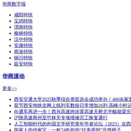
华商数字报
咸阳特快
宝鸡特快
渭南特快
榆林特快
汉中特快
安康特快
商洛特快
铜川特快
延安特快
华商滚动
更多>>
西安交通大学2025秋季综合类双选会成功举办！460余
双节西安地铁全网上线列车数较日常增加26列 高峰小时运
向通车再进一步！西兴高速跨连霍高速天桥北半幅箱梁完
沪陕高速商州至竹林关专项维修完工恢复通行
人工智能时代的外国文学研究青年学者论坛（2025）在
陈家人的传家宝：一枚74年前的“抗美援朝”月饼模子