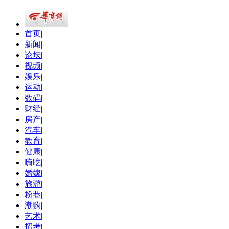
首页
|
新闻
|
论坛
|
视频
|
娱乐
|
运动
|
数码
|
财经
|
房产
|
汽车
|
教育
|
健康
|
嗨吃
|
婚嫁
|
旅游
|
粉巷
|
潮购
|
艺术
|
招考
|