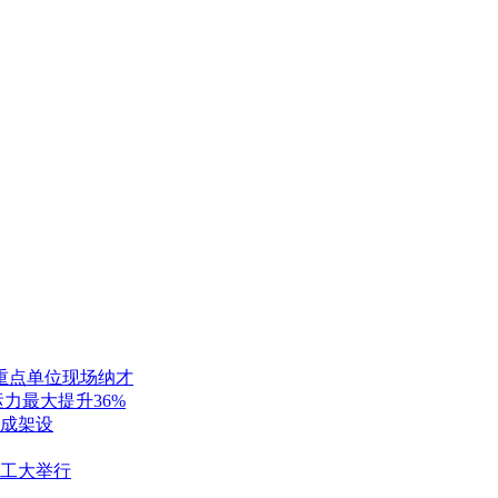
家重点单位现场纳才
力最大提升36%
成架设
西工大举行