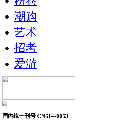
粉巷
|
潮购
|
艺术
|
招考
|
爱游
国内统一刊号 CN61---0053