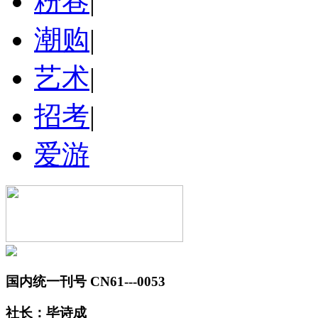
粉巷
|
潮购
|
艺术
|
招考
|
爱游
国内统一刊号 CN61---0053
社长：毕诗成