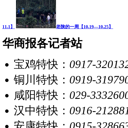
11.1】
老陕的一周【10.19—10.25】
华商报各记者站
宝鸡特快：
0917-32013
铜川特快：
0919-31979
咸阳特快：
029-333260
汉中特快：
0916-21288
安康特快：
0915-32866