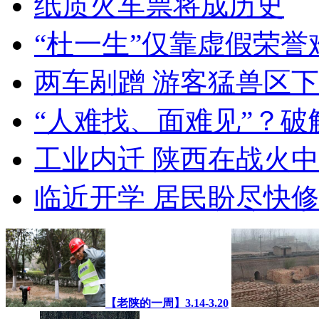
纸质火车票将成历史
“杜一生”仅靠虚假荣誉
两车剐蹭 游客猛兽区下
“人难找、面难见”？破
工业内迁 陕西在战火
临近开学 居民盼尽快
【老陕的一周】3.14-3.20