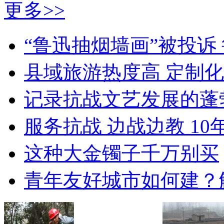
更多>>
“鲁迅抽烟墙画”被投诉
县域旅游热度高 定制
记录抗战文艺发展的蓬
服务抗战 边战边教 10
这种大金镯子千万别买
青年友好城市如何建？