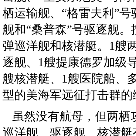
栖运输舰、“格雷夫利”号
舰和“桑普森”号驱逐舰。
弹巡洋舰和核潜艇。1艘
逐舰、1艘提康德罗加级
艘核潜艇、1艘医院船、多
型的美海军远征打击群的
虽然没有航母，但两栖攻
巡洋舰、驱逐舰、核潜艇