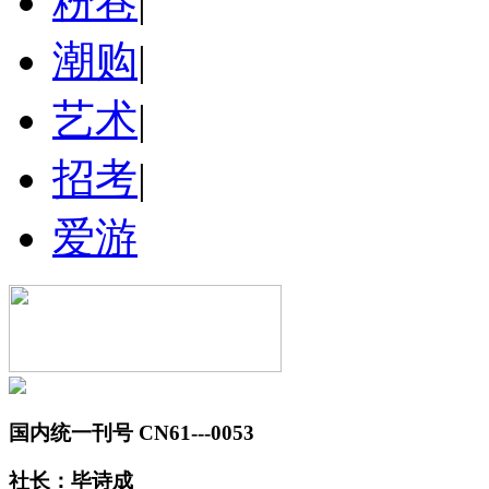
粉巷
|
潮购
|
艺术
|
招考
|
爱游
国内统一刊号 CN61---0053
社长：毕诗成