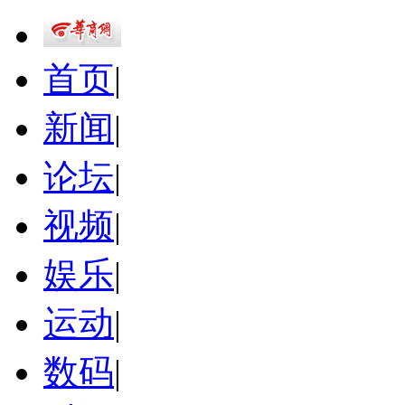
首页
|
新闻
|
论坛
|
视频
|
娱乐
|
运动
|
数码
|