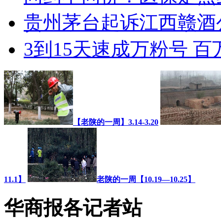
贵州茅台起诉江西赣酒
3到15天速成万粉号 
【老陕的一周】3.14-3.20
11.1】
老陕的一周【10.19—10.25】
华商报各记者站