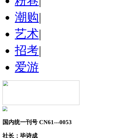
粉巷
|
潮购
|
艺术
|
招考
|
爱游
国内统一刊号 CN61---0053
社长：毕诗成