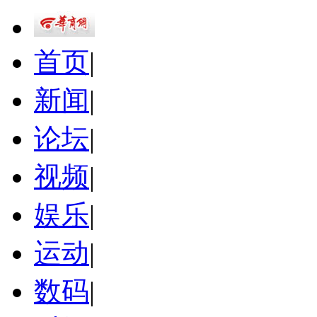
首页
|
新闻
|
论坛
|
视频
|
娱乐
|
运动
|
数码
|