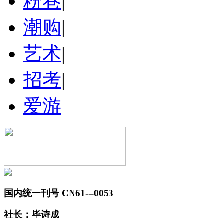
粉巷
|
潮购
|
艺术
|
招考
|
爱游
国内统一刊号 CN61---0053
社长：毕诗成