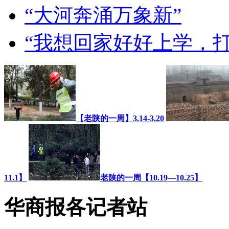
“大河奔涌万象新”
“我想回家好好上学，打
【老陕的一周】3.14-3.20
11.1】
老陕的一周【10.19—10.25】
华商报各记者站