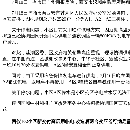
7月18日，有市民向华商报反映，西安市汉城南路宏府鹍
7月18日华商报向西安市莲湖区人民政府办公室发函咨询
区安置楼，A区规划总户数2520户，分为A1、A2、A3三栋楼
关于停电问题，小区目前采用临时供电方式，因近期高温
街道已经协调国网开远中心供电所连夜调度一辆800KVA发电车
户居民。
对此，莲湖区委、区政府相关领导高度重视，现场协调供
置。在枣园街道、区城棚改事务中心、中堡子社区、宏盛实业有限
日晚10时30分恢复供电，A区3幢安置楼全部正常供电。
同时，由于采用应急保障发电车进行供电，7月16日晚在国网公
A2箱变供电，发电车不再使用，A区3幢楼各自单独使用一台
关于停水问题，小区A区停水是小区公区停电后水泵无法
莲湖区城中村和棚户区改造事务中心将积极协调国网西安
题。
西仪102小区新交付高层用临电 改造后两台变压器可满足