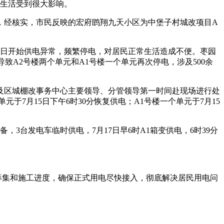
常生活受到很大影响。
称，经核实，市民反映的宏府鹍翔九天小区为中堡子村城改项目A
4日开始供电异常，频繁停电，对居民正常生活造成不便。枣园
导致A2号楼两个单元和A1号楼一个单元再次停电，涉及500余
及区城棚改事务中心主要领导、分管领导第一时间赴现场进行处
7月15日下午6时30分恢复供电；A1号楼一个单元于7月15
备，3台发电车临时供电，7月17日早6时A1箱变供电，6时39分
筹集和施工进度，确保正式用电尽快接入，彻底解决居民用电问