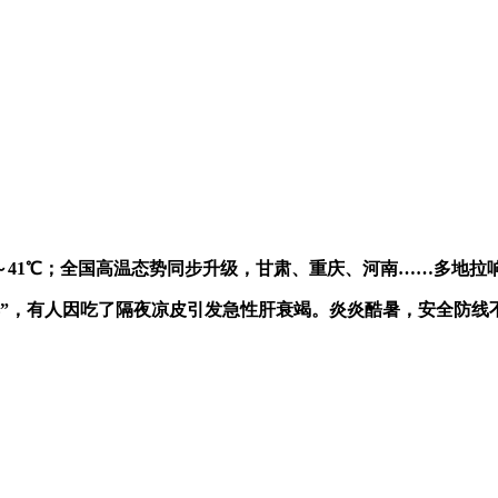
～41℃；全国高温态势同步升级，甘肃、重庆、河南……多地拉
爆”，有人因吃了隔夜凉皮引发急性肝衰竭。炎炎酷暑，安全防线