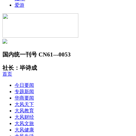
爱游
国内统一刊号 CN61---0053
社长：毕诗成
首页
今日要闻
专题新闻
华商要闻
大风天下
大风教育
大风财经
大风文旅
大风健康