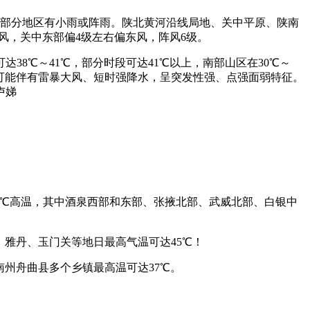
南部分地区有小雨或阵雨。陕北黄河沿线局地、关中平原、陕南
风，关中东部偏4级左右偏东风，阵风6级。
8℃～41℃，部分时段可达41℃以上，南部山区在30℃～
可能伴有雷暴大风、短时强降水，呈突发性强、点强面弱特征。
卢娣
～37℃高温，其中酒泉西部和东部、张掖北部、武威北部、白银中
，雅丹、玉门关等地日最高气温可达45℃！
州舟曲县多个乡镇最高温可达37℃。