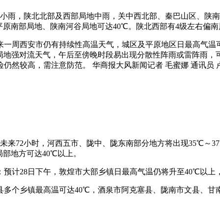
部有小雨，陕北北部及西部局地中雨，关中西北部、秦巴山区、陕
平原南部局地、陕南河谷局地可达40℃。陕北西部有4级左右偏南
一周西安市仍有持续性高温天气，城区及平原地区日最高气温可达3
发局地强对流天气，午后至傍晚时段易出现分散性阵雨或雷阵雨，
仍然较高，需注意防范。 华商报大风新闻记者 毛蜜娜 通讯员 
预计未来72小时，河西五市、陇中、陇东南部分地方将出现35℃
局部地方可达40℃以上。
号：预计28日下午，敦煌市大部乡镇日最高气温仍将升至40℃以上
多个乡镇最高温可达40℃，酒泉市阿克塞县、陇南市文县、甘南