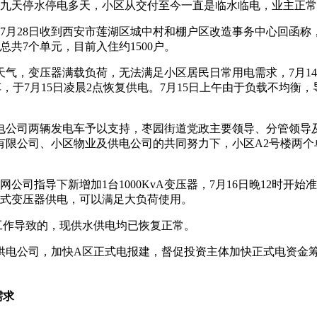
翔九天停水停电多天，小区从交付至今一直是临水临电，业主正
，7月28日收到西安市莲湖区城中村和棚户区改造事务中心回函
，总共7个单元，目前入住约1500户。
天气，变压器满载负荷，无法满足小区居民日常用电需求，7月1
，于7月15日凌晨2点恢复供电。7月15日上午由于负载不均衡，
电公司两辆发电车予以支持，枣园街道党政主要领导、分管领导
公司、小区物业及供电公司的共同努力下，小区A2号楼两个单元于
司指导下新增加1台1000KvA变压器，7月16日晚12时开始准
箱式变压器供电，可以满足大负荷使用。
工作导致的，现供水供电均已恢复正常。
供电公司，加快A区正式电报建，督促投资主体加快正式电资金
需求