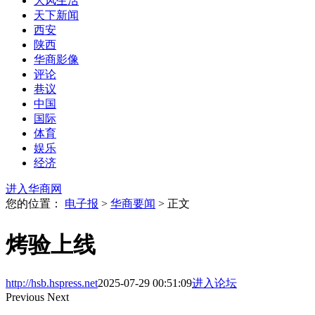
大风生活
天下新闻
西安
陕西
华商影像
评论
巷议
中国
国际
体育
娱乐
经济
进入华商网
您的位置：
电子报
>
华商要闻
> 正文
烤验上线
http://hsb.hspress.net
2025-07-29 00:51:09
进入论坛
Previous
Next