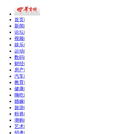
首页
|
新闻
|
论坛
|
视频
|
娱乐
|
运动
|
数码
|
财经
|
房产
|
汽车
|
教育
|
健康
|
嗨吃
|
婚嫁
|
旅游
|
粉巷
|
潮购
|
艺术
|
招考
|