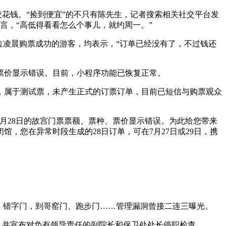
没花钱。“捡到便宜”的不只有陈先生，记者搜索相关社交平台发
言，“高低得看看怎么个事儿，就约周一。”
位凌晨购票成功的游客，均表示，“订单已经没有了，不过钱还
种、票价显示错误。目前，小程序功能已恢复正常。
，属于测试票，未产生正式的订票订单，目前已短信与购票观众
7月28日的故宫门票票额、票种、票价显示错误。为此给您带来
，您在异常时段生成的28日订单，可在7月27日或29日，携
、错字门，到哥窑门、跑步门……管理漏洞曾接二连三曝光。
”，并宣布对负有领导责任的副院长和保卫处处长停职检查。