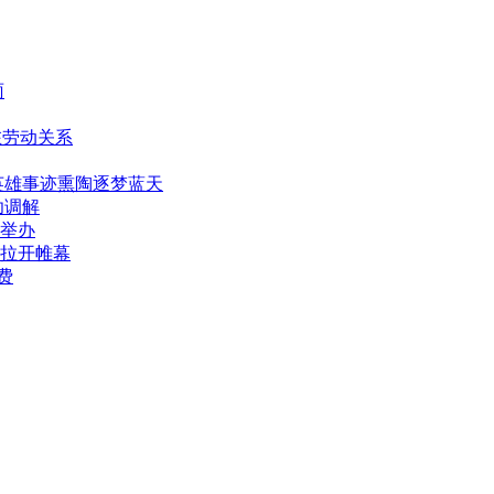
雨
在劳动关系
英雄事迹熏陶逐梦蓝天
功调解
举办
拉开帷幕
费