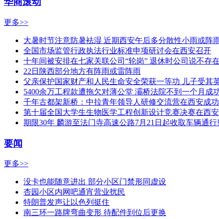
华商滚动
更多>>
大暑时节注意防暑袪湿 近期西安午后多分散性小雨或阵
全国市场监管行政执法行业标准申项研讨会在西安召开
十年间被安排在七家关联公司“轮岗” 退休时公司说不存
22日陕西部分地方有阵雨或雷阵雨
父亲保护国家财产和人民生命安全荣获一等功 儿子受其
5400余万工程款遭拖欠对薄公堂 灞桥法院不到一个月成
千年古都架新桥：中拉青年领导人研修交流营在西安成功
第十届全国大学生生物医学工程创新设计竞赛决赛在西安
期限30年 麟游至法门寺高速公路7月21日起收取车辆通行
要闻
更多>>
没卡也能随意进出 部分小区门禁形同虚设
杏园小区内网吧通宵营业扰民
特朗普发声让以色列挺住
南三环一路牌弯曲变形 待配件到位后更换