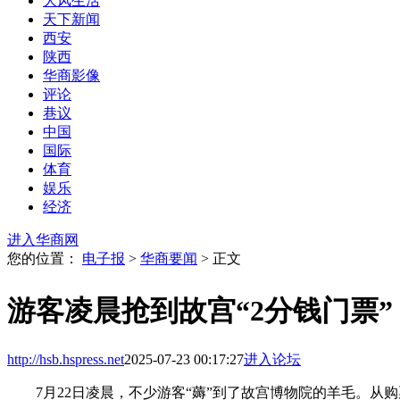
大风生活
天下新闻
西安
陕西
华商影像
评论
巷议
中国
国际
体育
娱乐
经济
进入华商网
您的位置：
电子报
>
华商要闻
> 正文
游客凌晨抢到故宫“2分钱门票”
http://hsb.hspress.net
2025-07-23 00:17:27
进入论坛
7月22日凌晨，不少游客“薅”到了故宫博物院的羊毛。从