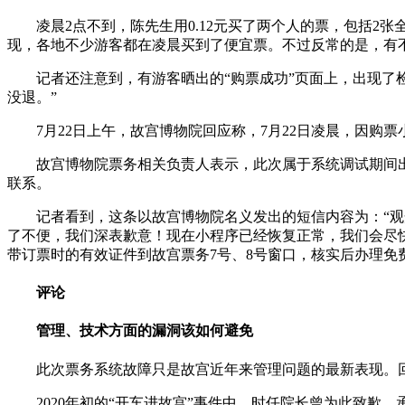
凌晨2点不到，陈先生用0.12元买了两个人的票，包括2
现，各地不少游客都在凌晨买到了便宜票。不过反常的是，有不
记者还注意到，有游客晒出的“购票成功”页面上，出现了
没退。”
7月22日上午，故宫博物院回应称，7月22日凌晨，因购
故宫博物院票务相关负责人表示，此次属于系统调试期间
联系。
记者看到，这条以故宫博物院名义发出的短信内容为：“观众
了不便，我们深表歉意！现在小程序已经恢复正常，我们会尽快
带订票时的有效证件到故宫票务7号、8号窗口，核实后办理免
评论
管理、技术方面的漏洞该如何避免
此次票务系统故障只是故宫近年来管理问题的最新表现。
2020年初的“开车进故宫”事件中，时任院长曾为此致