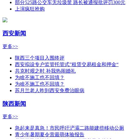
部分525路公交车无垃圾筐 路长被通报批评罚300元
上演疯狂抢购
西安新闻
更多>>
陕西三个项目入围终评
西安拟设专户监管托管式”租赁交易租金和押金“
共克时艰之时 补我热闹婚礼
为啥不施工也不回填？
为啥不施工也不回填？
苏月兰老人昨到西安免费治眼病
陕西新闻
更多>>
急起来是真急！市民呼吁浐灞二路能建些移动公厕
青少年暑期夏令营最萌体验报告