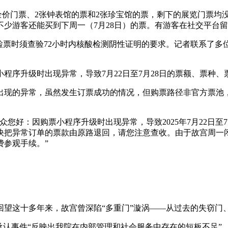
张全价门票、2张钟表馆的票和2张珍宝馆的票，剩下的展览门票均
少游客还能买到下周一（7月28日）的票。有游客在社交平台留
检票时须查验72小时内核酸检测阴性证明的要求。记者联系了多
票小程序升级时出现异常，导致7月22日至7月28日的票额、票
出现的异常，虽然发生订票成功的情况，但购票路径非官方票池
您好：因购票小程序升级时出现异常，导致2025年7月22日至
把异常订单的票款由原路退回，请您注意查收。由于故宫周一闭馆
费参观手续。”
回望这十多年来，故宫曾深陷“多重门”漩涡——从过去的失窃门
歉，承认事件“反映出我院在内部管理和社会服务中存在的短板不足