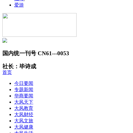
爱游
国内统一刊号 CN61---0053
社长：毕诗成
首页
今日要闻
专题新闻
华商要闻
大风天下
大风教育
大风财经
大风文旅
大风健康