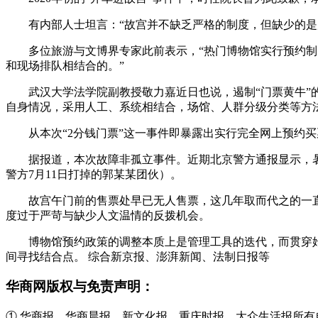
有内部人士坦言：“故宫并不缺乏严格的制度，但缺少的是
多位旅游与文博界专家此前表示，“热门博物馆实行预约
和现场排队相结合的。”
武汉大学法学院副教授敬力嘉近日也说，遏制“门票黄牛
自身情况，采用人工、系统相结合，场馆、人群分级分类等方
从本次“2分钱门票”这一事件即暴露出实行完全网上预约
据报道，本次故障非孤立事件。近期北京警方通报显示，
警方7月11日打掉的郭某某团伙）。
故宫午门前的售票处早已无人售票，这几年取而代之的一直
度过于严苛与缺少人文温情的反拨机会。
博物馆预约政策的调整本质上是管理工具的迭代，而贯穿
间寻找结合点。 综合新京报、澎湃新闻、法制日报等
华商网版权与免责声明：
① 华商报、华商晨报、新文化报、重庆时报、大众生活报所