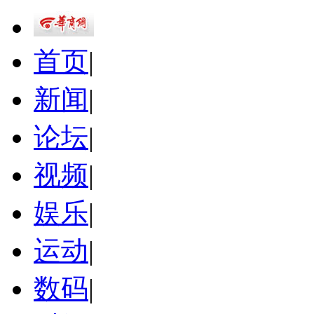
首页
|
新闻
|
论坛
|
视频
|
娱乐
|
运动
|
数码
|