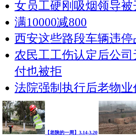
女员工硬刚吸烟领导被
满10000减800
西安这些路段车辆违停
农民工工伤认定后公司
付也被拒
法院强制执行后老物业
【老陕的一周】3.14-3.20