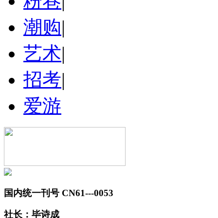
粉巷
|
潮购
|
艺术
|
招考
|
爱游
国内统一刊号 CN61---0053
社长：毕诗成